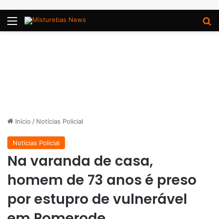
Menu
P
Início
/
Notícias Policial
Notícias Policial
Na varanda de casa,
homem de 73 anos é preso
por estupro de vulnerável
em Pomerode