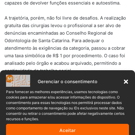
capazes de devolver funções essenciais e autoestima.
A trajetória, porém, não foi livre de desafios. A realização
gratuita das cirurgias levou o profissional a ser alvo de
denúncias encaminhadas ao Conselho Regional de
Odontologia de Santa Catarina. Para adequar o
atendimento às exigências da categoria, passou a cobrar
uma taxa simbólica de R$ 1 por procedimento. O caso foi
analisado pelo órgão e acabou arquivado, permitindo a
continuidade do trabalho social.
Gerenciar o consentimento
Para fornecer as melhores experiências, usamos tecnologias como
cookies para armazenar e/ou acessar informações do dispositivo. O
consentimento para essas tecnologias nos permitirá processar dados
como comportamento de navegação ou IDs exclusivos neste site. Não
consentir ou retirar o consentimento pode afetar negativamente certos
recursos e funções.
>> LEIA TAMBÉM:
Denunciado por ajudar: cirurgião-dentista
de SC que fazia reconstruções faciais gratuitas tem
Aceitar
processo arquivado