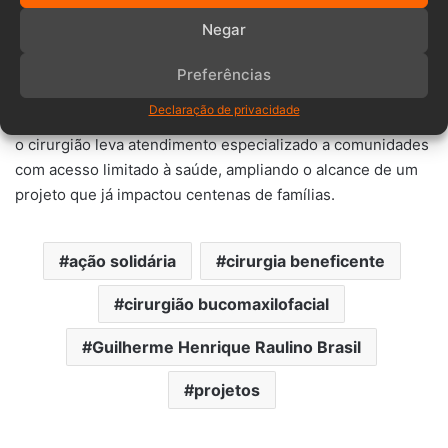
Com base de atendimento em Araranguá e consultório em
Negar
Palhoça, Guilherme também expandiu sua atuação para
ações humanitárias fora do Brasil.
Preferências
Declaração de privacidade
Em missões internacionais, como as realizadas em Angola,
o cirurgião leva atendimento especializado a comunidades
com acesso limitado à saúde, ampliando o alcance de um
projeto que já impactou centenas de famílias.
ação solidária
cirurgia beneficente
cirurgião bucomaxilofacial
Guilherme Henrique Raulino Brasil
projetos