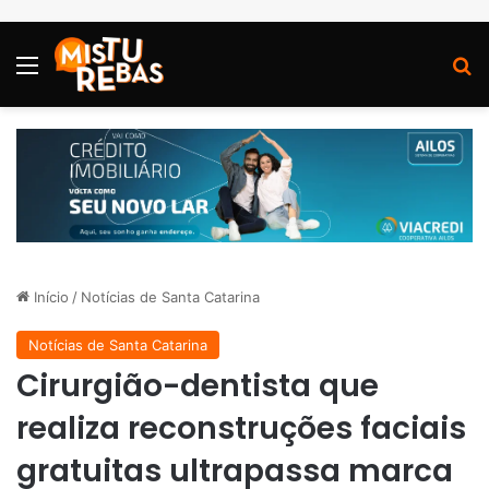
Menu
P
Início
/
Notícias de Santa Catarina
Notícias de Santa Catarina
Cirurgião-dentista que
realiza reconstruções faciais
gratuitas ultrapassa marca