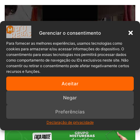
Gerenciar o consentimento
Para fornecer as melhores experiências, usamos tecnologias como
cookies para armazenar e/ou acessar informações do dispositivo. O
consentimento para essas tecnologias nos permitirá processar dados
como comportamento de navegação ou IDs exclusivos neste site. Não
consentir ou retirar o consentimento pode afetar negativamente certos
recursos e funções.
Aceitar
12 anos
Dulal Giri Ji Maharaj
em pé
Negar
Índia
prática
religioso
Preferências
Declaração de privacidade