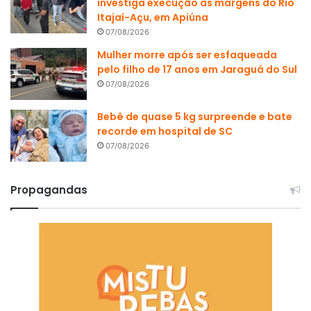
investiga execução às margens do Rio
Itajaí-Açu, em Apiúna
07/08/2026
Mulher morre após ser esfaqueada
pelo filho de 17 anos em Jaraguá do Sul
07/08/2026
Bebê de quase 5 kg surpreende e bate
recorde em hospital de SC
07/08/2026
Propagandas