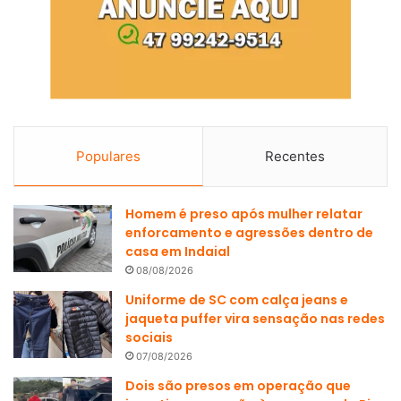
Populares
Recentes
Homem é preso após mulher relatar
enforcamento e agressões dentro de
casa em Indaial
08/08/2026
Uniforme de SC com calça jeans e
jaqueta puffer vira sensação nas redes
sociais
07/08/2026
Dois são presos em operação que