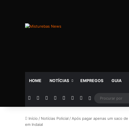
HOME
NOTÍCIAS
EMPREGOS
GUIA
Facebook
X
YouTube
Instagram
Telegram
WhatsApp
Rádio
Switch skin
Início
/
Notícias Policial
/
Após pagar apenas um saco de 
em Indaial