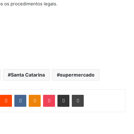
os os procedimentos legais.
Santa Catarina
supermercado
Reddit
VK
OK
Pocket
Compartilhar via e-mail
Imprimir