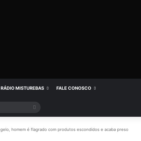
RÁDIO MISTUREBAS
FALE CONOSCO
Procurar
por
gelo, homem é flagrado com produtos escondidos e acaba preso