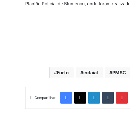
Plantão Policial de Blumenau, onde foram realizad
Furto
indaial
PMSC
Facebook
X
Linkedin
Tumblr
Pinterest
Compartilhar