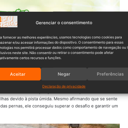
Gerenciar o consentimento
a fornecer as melhores experiências, usamos tecnologias como cookies para
azenar e/ou acessar informações do dispositivo. O consentimento para essas
nologias nos permitirá processar dados como comportamento de navegação ou 
or. Dono de um recorde pessoal de 2,14 metros, Ricardo
lusivos neste site. Não consentir ou retirar o consentimento pode afetar
liou que alguns fatores acabaram dificultando a tentativa.
ativamente certos recursos e funções.
ção antes do salto.
Aceitar
Negar
Preferências
s, Abadá Capoeira Timbó se destaca nos Jogos Sul-
Declaração de privacidade
feita durante a competição. Conhecido por saltar com a
atilhas devido à pista úmida. Mesmo afirmando que se sente
as pernas, ele conseguiu superar o desafio e garantir um