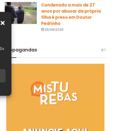
Condenado a mais de 27
anos por abusar da própria
filha é preso em Doutor
Pedrinho
05/08/2026
IDs
Propagandas