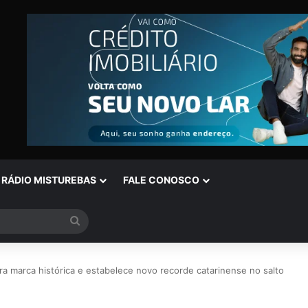
RÁDIO MISTUREBAS
FALE CONOSCO
Procurar
por
a marca histórica e estabelece novo recorde catarinense no salto