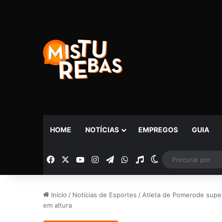
HOME
NOTÍCIAS
EMPREGOS
GUIA
Facebook
X
YouTube
Instagram
Telegram
WhatsApp
Rádio
Switch skin
Início
/
Notícias de Esportes
/
Atleta de Pomerode super
em altura