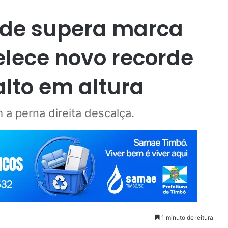
ode supera marca
elece novo recorde
alto em altura
 a perna direita descalça.
1 minuto de leitura