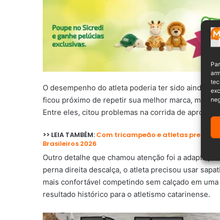
Par
arm
tec
O desempenho do atleta poderia ter sido ainda mai
exc
ficou próximo de repetir sua melhor marca, mas ava
neg
Entre eles, citou problemas na corrida de aproxima
>> LEIA TAMBÉM:
Com tricampeão e atletas premiado
Brasileiros 2026
Outro detalhe que chamou atenção foi a adaptação 
perna direita descalça, o atleta precisou usar sap
mais confortável competindo sem calçado em uma d
resultado histórico para o atletismo catarinense.