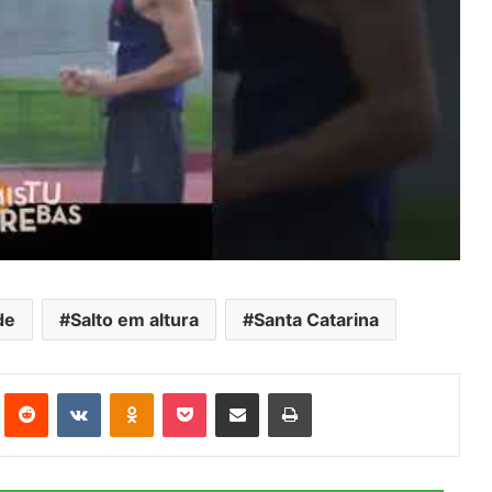
de
Salto em altura
Santa Catarina
st
Reddit
VK
OK
Pocket
Compartilhar via e-mail
Imprimir