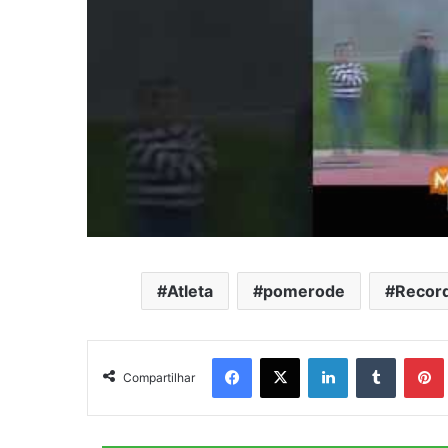
Atleta
pomerode
Recor
Facebook
X
Linkedin
Tumblr
Pintere
Compartilhar