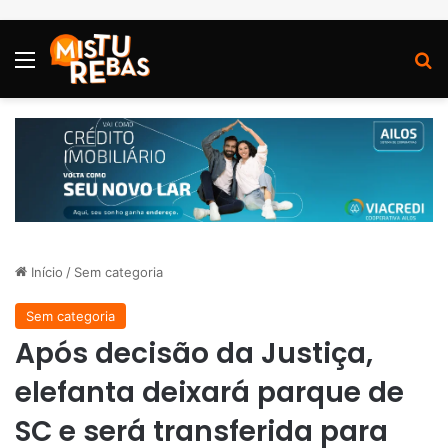
Menu
P
Início
/
Sem categoria
Sem categoria
Após decisão da Justiça,
elefanta deixará parque de
SC e será transferida para