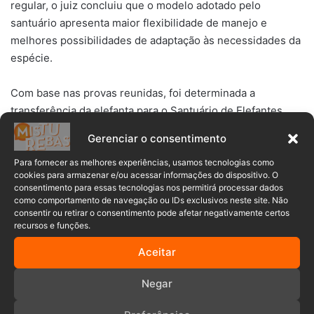
regular, o juiz concluiu que o modelo adotado pelo
santuário apresenta maior flexibilidade de manejo e
melhores possibilidades de adaptação às necessidades da
espécie.
Com base nas provas reunidas, foi determinada a
transferência da elefanta para o Santuário de Elefantes
Brasil no prazo de até 60 dias.
Gerenciar o consentimento
>>>> LEIA TAMBÉM:
Funcionário é picado por jararaca
Para fornecer as melhores experiências, usamos tecnologias como
cookies para armazenar e/ou acessar informações do dispositivo. O
enquanto realizava limpeza em parque de Brusque
consentimento para essas tecnologias nos permitirá processar dados
como comportamento de navegação ou IDs exclusivos neste site. Não
consentir ou retirar o consentimento pode afetar negativamente certos
O processo deverá ocorrer sob responsabilidade técnica
recursos e funções.
da instituição, com acompanhamento veterinário,
realização de exames prévios e monitoramento posterior.
Aceitar
Também foi estabelecida a apresentação de relatórios
Negar
bimestrais durante oito meses após a mudança.