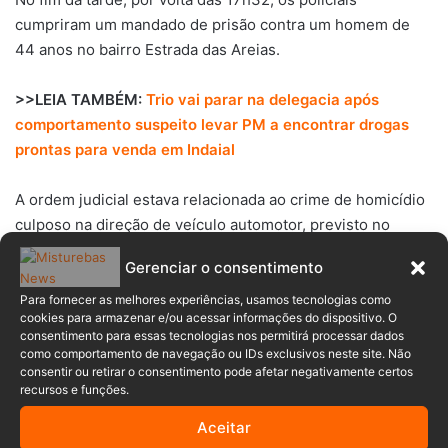
cumpriram um mandado de prisão contra um homem de
44 anos no bairro Estrada das Areias.
>>LEIA TAMBÉM:
Trio vai parar na delegacia após
comportamento suspeito levar PM a encontrar drogas
prontas para venda em Indaial
A ordem judicial estava relacionada ao crime de homicídio
culposo na direção de veículo automotor, previsto no
artigo 302 do Código de Trânsito Brasileiro. Ele também
Gerenciar o consentimento
foi levado ao Presídio Regional de Blumenau.
Para fornecer as melhores experiências, usamos tecnologias como
cookies para armazenar e/ou acessar informações do dispositivo. O
A quinta prisão do dia aconteceu às 20h32, durante
consentimento para essas tecnologias nos permitirá processar dados
patrulhamento na Rua Ângelo Tomio, no bairro Warnow.
como comportamento de navegação ou IDs exclusivos neste site. Não
consentir ou retirar o consentimento pode afetar negativamente certos
recursos e funções.
Os policiais abordaram um homem de 44 anos e
constataram a existência de um mandado de prisão em
Aceitar