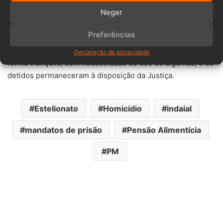
aberto pelo crime de estelionato, previsto no artigo 171 do
Negar
Código Penal. O suspeito colaborou com a ação e foi
conduzido à unidade prisional.
Preferências
Segundo a Polícia Militar, todas as prisões ocorreram de
Declaração de privacidade
forma tranquila, sem necessidade do uso de algemas, e os
detidos permaneceram à disposição da Justiça.
Estelionato
Homicídio
indaial
mandatos de prisão
Pensão Alimentícia
PM