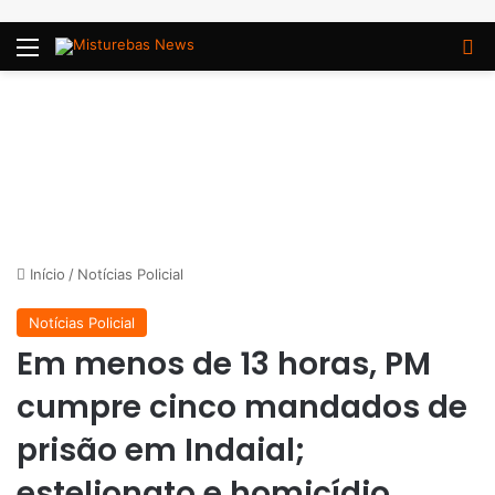
Menu
P
Início
/
Notícias Policial
Notícias Policial
Em menos de 13 horas, PM
cumpre cinco mandados de
prisão em Indaial;
estelionato e homicídio