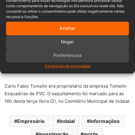
consentimento para essas tecnologias nos permitirá processar dados
hospital, Carlo Fabio Tomelin estava internado em estado
como comportamento de navegação ou IDs exclusivos neste site. Não
grave, intubado e com traumatismo craniano. Apesar dos
consentir ou retirar o consentimento pode afetar negativamente certos
recursos e funções.
esforços da equipe médica, ele não resistiu às lesões e
morreu no dia seguinte.
Aceitar
A ocorrência foi registrada inicialmente como vias de fato
Negar
e lesão corporal. A partir de agora, a Polícia Civil será
Preferências
responsável por aprofundar a investigação para esclarecer
as circunstâncias do caso e definir se houve crime e qual
Declaração de privacidade
poderá ser o enquadramento legal da situação.
Carlo Fabio Tomelin era proprietário da empresa Tomelin
Esquadrias de PVC. O sepultamento foi marcado para as
16h desta terça-feira (2), no Cemitério Municipal de Indaial.
Empresário
indaial
informações
investigação
morte