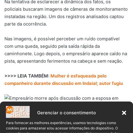
Na tentativa de esclarecer a dinâmica dos fatos, os
policiais buscaram imagens de câmeras de monitoramento
instaladas na região. Um dos registros analisados captou
parte da ocorrência.
Nas imagens, é possível perceber um ruído compatível
com uma queda, seguido pela saída rápida da
caminhonete. Logo depois, o empresário aparece caído na
pista, apresentando ferimentos na cabeça e sem reação.
>>>> LEIA TAMBÉM:
Mulher é esfaqueada pelo
companheiro durante discussão em Indaial; autor fugiu
Gerenciar o consentimento
Créditos: Reprodução / Misturebas News
Para fornecer as melhores experiências, usamos tecnologias como
cookies para armazenar e/ou acessar informações do dispositivo. O
Quando os policiais conversaram com a mulher no