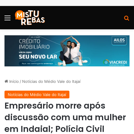
Menu
P
Início
/
Notícias do Médio Vale do Itajaí
Notícias do Médio Vale do Itajaí
Empresário morre após
discussão com uma mulher
em Indaial; Polícia Civil