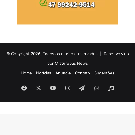
© Copyright 2026, Todos os direitos reservados |
Desenvolvido
por Misturebas News
Home
Notícias
Anuncie
Contato
Sugestões
Facebook
X
YouTube
Instagram
Telegram
WhatsApp
Rádio