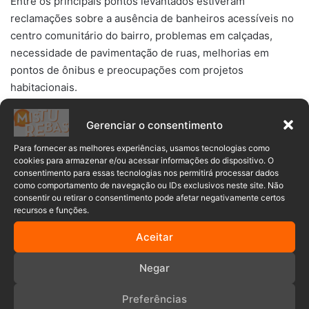
Entre os principais pontos levantados estiveram
reclamações sobre a ausência de banheiros acessíveis no
centro comunitário do bairro, problemas em calçadas,
necessidade de pavimentação de ruas, melhorias em
pontos de ônibus e preocupações com projetos
habitacionais.
Também foram citadas dificuldades no atendimento à
Gerenciar o consentimento
saúde, atrasos em sessões de fisioterapia e reclamações
Para fornecer as melhores experiências, usamos tecnologias como
envolvendo a qualidade da água.
cookies para armazenar e/ou acessar informações do dispositivo. O
consentimento para essas tecnologias nos permitirá processar dados
como comportamento de navegação ou IDs exclusivos neste site. Não
Outro momento que chamou atenção foi a apresentação
consentir ou retirar o consentimento pode afetar negativamente certos
feita pela Defesa Civil sobre o fenômeno El Niño. O
recursos e funções.
secretário municipal
Carlos Menestrina
e o meteorologista
Aceitar
Gabriel Cassol
detalharam os possíveis impactos para
Blumenau e para a região Sul do país.
Negar
Preferências