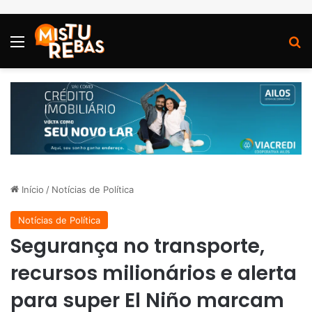
Menu
P
Início
/
Notícias de Política
Notícias de Política
Segurança no transporte,
recursos milionários e alerta
para super El Niño marcam