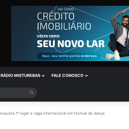
RÁDIO MISTUREBAS
FALE CONOSCO
Procurar
por
quista 1º lugar e vaga internacional em festival de dança