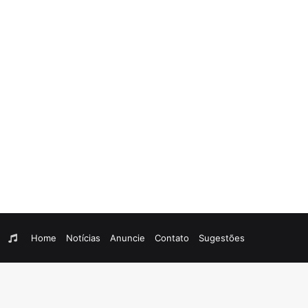
am
egram
WhatsApp
Rádio
Home
Notícias
Anuncie
Contato
Sugestões