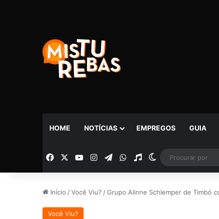
HOME
NOTÍCIAS
EMPREGOS
GUIA
Facebook
X
YouTube
Instagram
Telegram
WhatsApp
Rádio
Switch skin
Início
/
Você Viu?
/
Grupo Alinne Schlemper de Timbó con
Você Viu?