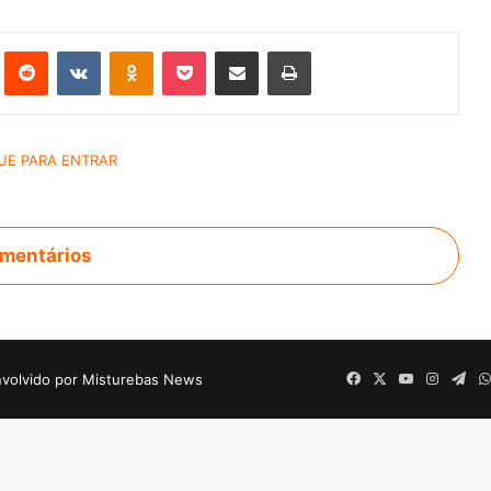
st
Reddit
VK
OK
Pocket
Compartilhar via e-mail
Imprimir
mentários
volvido por Misturebas News
Facebook
X
YouTube
Instagr
Tel