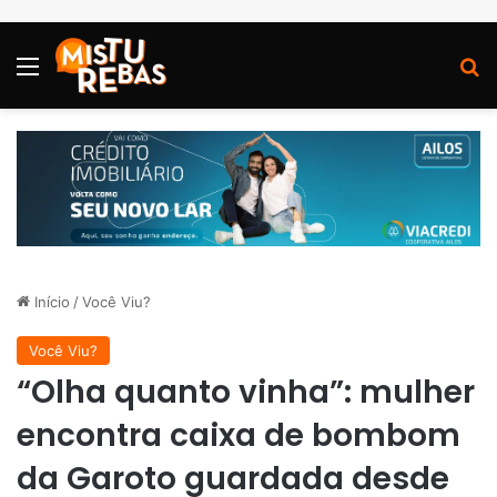
Menu
P
Início
/
Você Viu?
Você Viu?
“Olha quanto vinha”: mulher
encontra caixa de bombom
da Garoto guardada desde