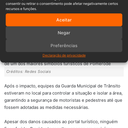
consentir ou retirar o consentimento pode afetar negativamente certos
>>>>> LEIA TAMBÉM:
Colisão entre dois carros deixa
recursos e funções.
duas vítimas em Pomerode; Uma delas é gestante
Aceitar
As autoridades também verificaram que havia sinalização
Negar
indicando altura máxima permitida de 3,5 metros no trecho
onde ocorreu a colisão.
Preferências
Declaração de privacidade
Créditos: Redes Sociais
Após o impacto, equipes da Guarda Municipal de Trânsito
estiveram no local para controlar a situação e isolar a área,
garantindo a segurança de motoristas e pedestres até que
fossem adotadas as medidas necessárias.
Apesar dos danos causados ao portal turístico, ninguém