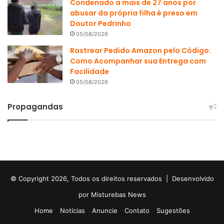
Condenado a mais de 27 anos por
abusar da própria filha é preso em
Doutor Pedrinho
05/08/2026
Rastrear Pedido Amazon pelo Código:
Como Acompanhar sua Entrega com
Facilidade
05/08/2026
Propagandas
© Copyright 2026, Todos os direitos reservados |
Desenvolvido
por Misturebas News
Home
Notícias
Anuncie
Contato
Sugestões