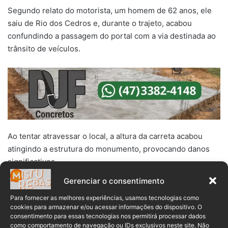
Segundo relato do motorista, um homem de 62 anos, ele
saiu de Rio dos Cedros e, durante o trajeto, acabou
confundindo a passagem do portal com a via destinada ao
trânsito de veículos.
Ao tentar atravessar o local, a altura da carreta acabou
atingindo a estrutura do monumento, provocando danos
significativos.
Gerenciar o consentimento
Para fornecer as melhores experiências, usamos tecnologias como
cookies para armazenar e/ou acessar informações do dispositivo. O
Créditos: PMSC
consentimento para essas tecnologias nos permitirá processar dados
como comportamento de navegação ou IDs exclusivos neste site. Não