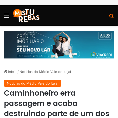
Menu
P
Início
/
Notícias do Médio Vale do Itajaí
Notícias do Médio Vale do Itajaí
Caminhoneiro erra
passagem e acaba
destruindo parte de um dos