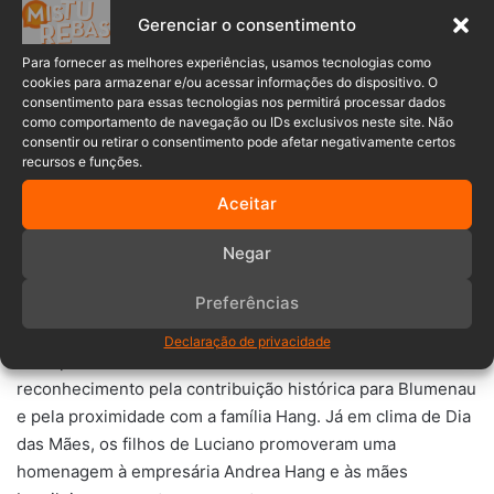
Gerenciar o consentimento
Para fornecer as melhores experiências, usamos tecnologias como
Durante a cerimônia, o empresário
Luciano Hang
destacou
cookies para armazenar e/ou acessar informações do dispositivo. O
que a empresa valoriza profissionais de diferentes idades
consentimento para essas tecnologias nos permitirá processar dados
como comportamento de navegação ou IDs exclusivos neste site. Não
e afirmou que exemplos como os dos dois colaboradores
consentir ou retirar o consentimento pode afetar negativamente certos
representam os princípios defendidos pela marca.
recursos e funções.
Aceitar
>> LEIA TAMBÉM:
“Será que é perseguição?”: Luciano Hang
reage a notificação do Ministério Público sobre uso da
bandeira do Brasil nas sacolas da Havan
Negar
Preferências
Declaração de privacidade
O ex-prefeito Félix Theiss também recebeu
reconhecimento pela contribuição histórica para Blumenau
e pela proximidade com a família Hang. Já em clima de Dia
das Mães, os filhos de Luciano promoveram uma
homenagem à empresária Andrea Hang e às mães