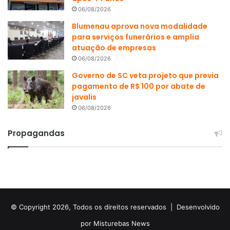
06/08/2026
Blumenau aprova nova modalidade
para serviços funerários e amplia
atuação de empresas
06/08/2026
Governo de SC veta projeto que previa
pagamento de R$ 100 por abate de
javalis
06/08/2026
Propagandas
© Copyright 2026, Todos os direitos reservados |
Desenvolvido
por Misturebas News