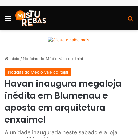
Menu
P
Início
/
Notícias do Médio Vale do Itajaí
Notícias do Médio Vale do Itajaí
Havan inaugura megaloja
inédita em Blumenau e
aposta em arquitetura
enxaimel
A unidade inaugurada neste sábado é a loja