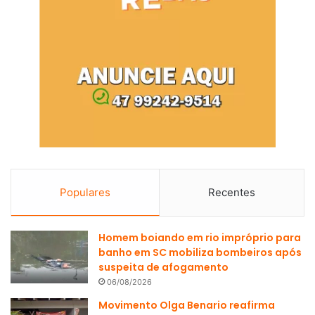
Populares
Recentes
Homem boiando em rio impróprio para
banho em SC mobiliza bombeiros após
suspeita de afogamento
06/08/2026
Movimento Olga Benario reafirma