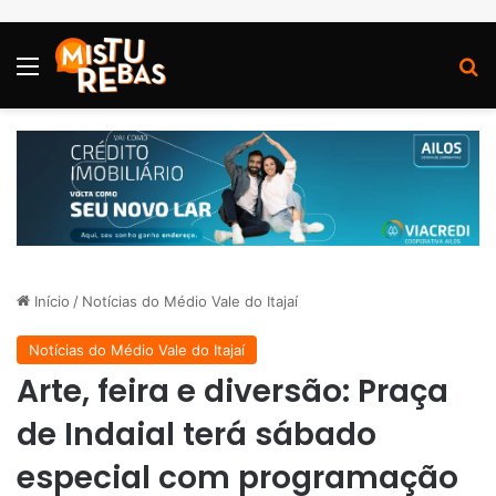
Menu
P
Início
/
Notícias do Médio Vale do Itajaí
Notícias do Médio Vale do Itajaí
Arte, feira e diversão: Praça
de Indaial terá sábado
especial com programação