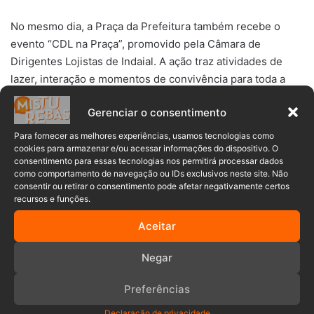
No mesmo dia, a Praça da Prefeitura também recebe o
evento “CDL na Praça”, promovido pela
Câmara de
Dirigentes Lojistas de Indaial
. A ação traz atividades de
lazer, interação e momentos de convivência para toda a
família, ampliando a programação e prometendo
Gerenciar o consentimento
movimentar ainda mais a região central ao longo do
sábado.
Para fornecer as melhores experiências, usamos tecnologias como
cookies para armazenar e/ou acessar informações do dispositivo. O
consentimento para essas tecnologias nos permitirá processar dados
Com atrações culturais, expositores e atividades para
como comportamento de navegação ou IDs exclusivos neste site. Não
diferentes públicos, a expectativa é de que a programação
consentir ou retirar o consentimento pode afetar negativamente certos
recursos e funções.
transforme a praça em um dos principais pontos de
encontro da cidade neste fim de semana. A entrada é
Aceitar
gratuita.
Negar
cultura
feira
Feira Flor & Ser
Preferências
indaial
praça
sábado
Declaração de privacidade