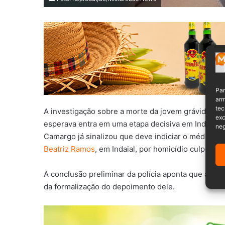
Par
arm
tec
A investigação sobre a morte da jovem grávida Mar
exc
esperava entra em uma etapa decisiva em Indaial, no
neg
Camargo já sinalizou que deve indiciar o médico r
Beatriz Ramos
, em Indaial, por homicídio culposo,
A conclusão preliminar da polícia aponta que a co
da formalização do depoimento dele.