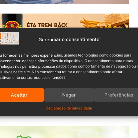
Gerenciar o consentimento
a fornecer as melhores experiências, usamos tecnologias como cookies para
azenar e/ou acessar informações do dispositivo. O consentimento para essas
nologias nos permitirá processar dados como comportamento de navegação ou 
ia Luiza Bogo Lopes, de 18 anos, e do bebê que ela
lusivos neste site. Não consentir ou retirar o consentimento pode afetar
 Vale do Itajaí. À frente do caso, o delegado Aderlan
ativamente certos recursos e funções.
esponsável pelo terceiro atendimento realizado no
Hospital
 quando não há intenção de matar.
Aceitar
Negar
Preferências
nduta do profissional teve peso no desfecho, mesmo antes
Declaração de privacidade