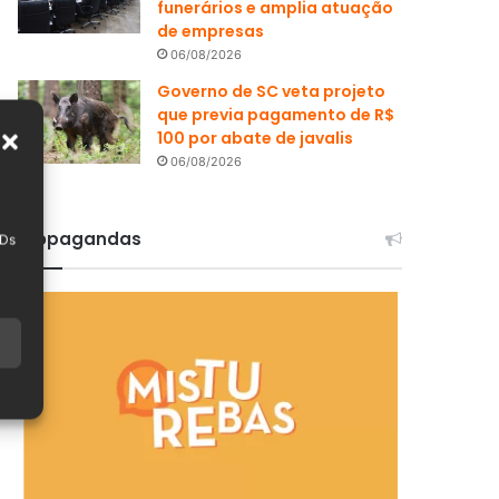
funerários e amplia atuação
de empresas
06/08/2026
Governo de SC veta projeto
que previa pagamento de R$
100 por abate de javalis
06/08/2026
Propagandas
IDs