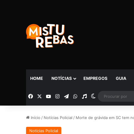
HOME
NOTÍCIAS
EMPREGOS
GUIA
Facebook
X
YouTube
Instagram
Telegram
WhatsApp
Rádio
Switch skin
Início
/
Notícias Policial
/
Morte de grávida em SC tem nov
Notícias Policial