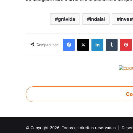
grávida
indaial
inves
Facebook
X
Linkedin
Tumblr
Pintere
Compartilhar
Co
© Copyright 2026, Todos os direitos reservados |
Desen