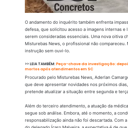
O andamento do inquérito também enfrenta impass
defesa, que solicitou acesso a imagens internas e 
serem consideradas essenciais. Uma nova oitiva 
Misturebas News, o profissional não compareceu. 
instrução sem ouvi-lo.
>> LEIA TAMBÉM:
Peça-chave da investigação: depoi
mortos após atendimentos em SC
Procurado pelo Misturebas News, Aderlan Camargo i
que deve apresentar novidades nos próximos dias,
pretende atualizar a situação entre segunda e terça
Além do terceiro atendimento, a atuação da médic
segue sob análise. Embora, até o momento, a cond
responsabilização ainda não foi descartada. Com 
do delegado Ícaro Malveira, a expectativa é de que