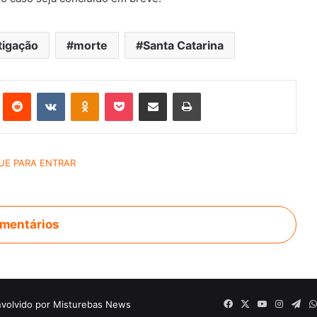
tigação
morte
Santa Catarina
st
Reddit
VK
OK
Pocket
Compartilhar via e-mail
Imprimir
mentários
volvido por Misturebas News
Facebook
X
YouTube
Instagr
Tel