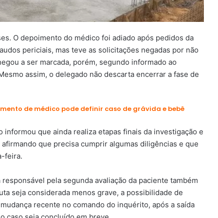
es. O depoimento do médico foi adiado após pedidos da
laudos periciais, mas teve as solicitações negadas por não
chegou a ser marcada, porém, segundo informado ao
Mesmo assim, o delegado não descarta encerrar a fase de
mento de médico pode definir caso de grávida e bebê
nformou que ainda realiza etapas finais da investigação e
 afirmando que precisa cumprir algumas diligências e que
-feira.
a responsável pela segunda avaliação da paciente também
uta seja considerada menos grave, a possibilidade de
a mudança recente no comando do inquérito, após a saída
 o caso seja concluído em breve.