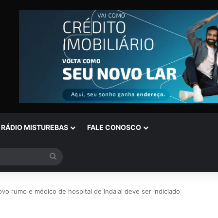
RÁDIO MISTUREBAS
FALE CONOSCO
Procurar
por
o rumo e médico de hospital de Indaial deve ser indiciado