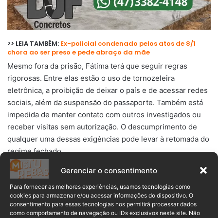
>> LEIA TAMBÉM:
Ex-policial condenado pelos atos de 8/1
chora ao ser preso e pede abraço da mãe
Mesmo fora da prisão, Fátima terá que seguir regras
rigorosas. Entre elas estão o uso de tornozeleira
eletrônica, a proibição de deixar o país e de acessar redes
sociais, além da suspensão do passaporte. Também está
impedida de manter contato com outros investigados ou
receber visitas sem autorização. O descumprimento de
qualquer uma dessas exigências pode levar à retomada do
regime fechado.
Gerenciar o consentimento
ASSISTA AO VÍDEO ⤵️
Para fornecer as melhores experiências, usamos tecnologias como
cookies para armazenar e/ou acessar informações do dispositivo. O
consentimento para essas tecnologias nos permitirá processar dados
como comportamento de navegação ou IDs exclusivos neste site. Não