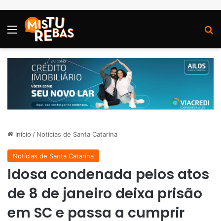
Menu
P
Início
/
Notícias de Santa Catarina
Notícias de Santa Catarina
Idosa condenada pelos atos
de 8 de janeiro deixa prisão
em SC e passa a cumprir