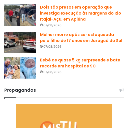
Dois são presos em operação que
investiga execução às margens do Rio
Itajaí-Açu, em Apiúna
07/08/2026
Mulher morre após ser esfaqueada
pelo filho de 17 anos em Jaraguá do Sul
07/08/2026
Bebê de quase 5 kg surpreende e bate
recorde em hospital de SC
07/08/2026
Propagandas