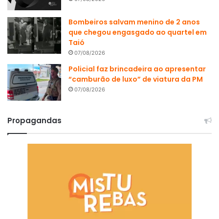
Bombeiros salvam menino de 2 anos
que chegou engasgado ao quartel em
Taió
07/08/2026
Policial faz brincadeira ao apresentar
“camburão de luxo” de viatura da PM
07/08/2026
Propagandas