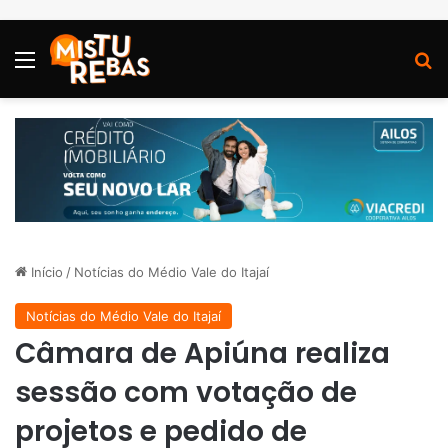
Menu
P
Início
/
Notícias do Médio Vale do Itajaí
Notícias do Médio Vale do Itajaí
Câmara de Apiúna realiza
sessão com votação de
projetos e pedido de