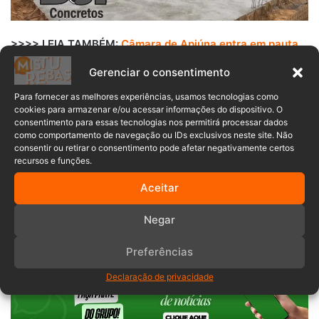
>>>> LEIA TAMBÉM:
Câmara de Apiúna entra em pauta
com projetos de doação, saúde mental e definição de
Gerenciar o consentimento
ruas
Para fornecer as melhores experiências, usamos tecnologias como
cookies para armazenar e/ou acessar informações do dispositivo. O
As sessões da Câmara seguem sendo transmitidas ao vivo
consentimento para essas tecnologias nos permitirá processar dados
pelo YouTube, além das redes sociais oficiais do
como comportamento de navegação ou IDs exclusivos neste site. Não
consentir ou retirar o consentimento pode afetar negativamente certos
Legislativo municipal.
recursos e funções.
Aceitar
Câmara de Apiúna
limpeza
projetos
Negar
sessão
votação
Preferências
Declaração de privacidade