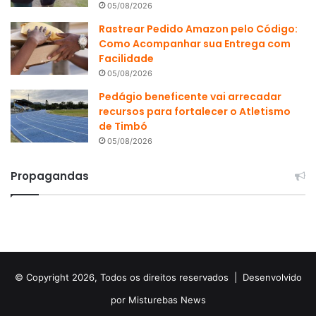
05/08/2026
Rastrear Pedido Amazon pelo Código:
Como Acompanhar sua Entrega com
Facilidade
05/08/2026
Pedágio beneficente vai arrecadar
recursos para fortalecer o Atletismo
de Timbó
05/08/2026
Propagandas
© Copyright 2026, Todos os direitos reservados |
Desenvolvido
por Misturebas News