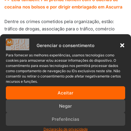
cocaína nos bolsos e por dirigir embriagado em Ascurra
Dentre os crimes cometidos pela organização, estão:
tráfico de drogas, associação para o tráfico, comércio
ilegal de armas e munições, posse e porte ilegal de arma
de fogo, exploração de jogos de azar (como o jogo do
Gerenciar o consentimento
bicho), lavagem de dinheiro e integração em organização
Para fornecer as melhores experiências, usamos tecnologias como
criminosa.
PM prende homem com 6 buchas de cocaína
cookies para armazenar e/ou acessar informações do dispositivo. O
nos bolsos e por dirigir embriagado em Ascurra
consentimento para essas tecnologias nos permitirá processar dados
como comportamento de navegação ou IDs exclusivos neste site. Não
consentir ou retirar o consentimento pode afetar negativamente certos
(Matéria em atualização).
recursos e funções.
Aceitar
líderes
Médio Vale do Itajaí
Negar
megaoperação
organização criminosa
Preferências
Declaração de privacidade