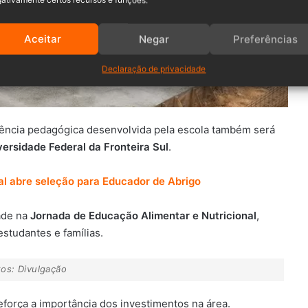
ativamente certos recursos e funções.
Aceitar
Negar
Preferências
Declaração de privacidade
iência pedagógica desenvolvida pela escola também será
versidade Federal da Fronteira Sul
.
ial abre seleção para Educador de Abrigo
dade na
Jornada de Educação Alimentar e Nutricional
,
studantes e famílias.
tos: Divulgação
reforça a importância dos investimentos na área.