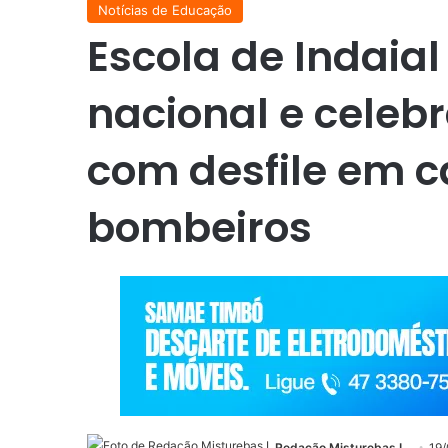
Notícias de Educação
Escola de Indaia
nacional e celeb
com desfile em 
bombeiros
Redação Misturebas I
19