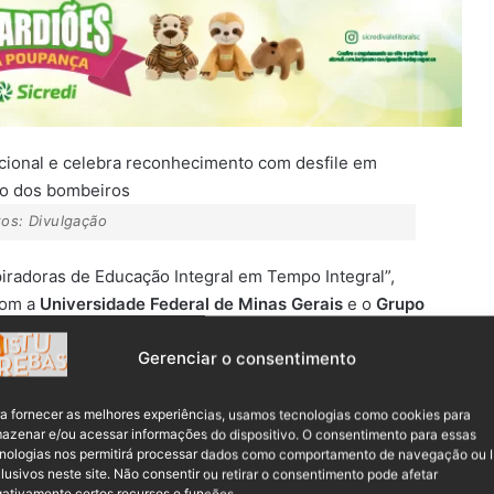
tos: Divulgação
piradoras de Educação Integral em Tempo Integral”,
com a
Universidade Federal de Minas Gerais
e o
Grupo
Gerenciar o consentimento
país, a escola indcaialense ficou entre as 25 selecionadas
ntante de Santa Catarina na publicação oficial do projeto.
a fornecer as melhores experiências, usamos tecnologias como cookies para
azenar e/ou acessar informações do dispositivo. O consentimento para essas
nologias nos permitirá processar dados como comportamento de navegação ou 
lusivos neste site. Não consentir ou retirar o consentimento pode afetar