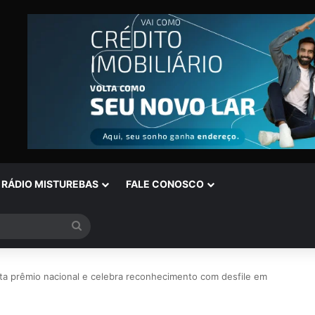
RÁDIO MISTUREBAS
FALE CONOSCO
Procurar
por
sta prêmio nacional e celebra reconhecimento com desfile em