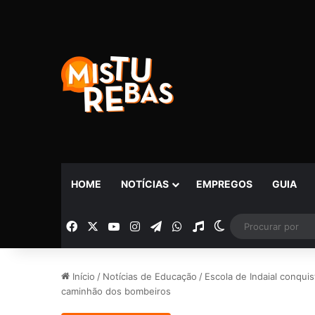
HOME
NOTÍCIAS
EMPREGOS
GUIA
Facebook
X
YouTube
Instagram
Telegram
WhatsApp
Rádio
Switch skin
Início
/
Notícias de Educação
/
Escola de Indaial conqui
caminhão dos bombeiros