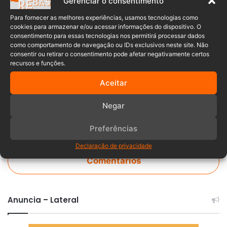
Gerenciar o consentimento
candidato
condenado
direita
Para fornecer as melhores experiências, usamos tecnologias como
cookies para armazenar e/ou acessar informações do dispositivo. O
consentimento para essas tecnologias nos permitirá processar dados
Eliza Samudio
Goleiro Bruno
como comportamento de navegação ou IDs exclusivos neste site. Não
consentir ou retirar o consentimento pode afetar negativamente certos
Política
recursos e funções.
Aceitar
Negar
Preferências
Declaração de privacidade
Comentários
Anuncia – Lateral