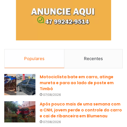
Populares
Recentes
Motociclista bate em carro, atinge
mureta e para ao lado de poste em
Timbó
07/08/2026
Após pouco mais de uma semana com
a CNH, jovem perde o controle do carro
e cai de ribanceira em Blumenau
07/08/2026