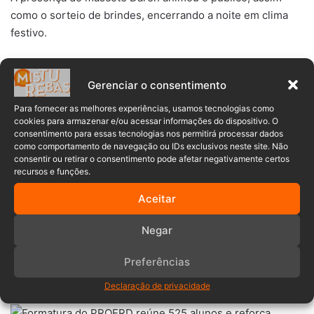
como o sorteio de brindes, encerrando a noite em clima
festivo.
A tradicional Canção do PROERD foi entoada com
Gerenciar o consentimento
entusiasmo pelas crianças, completando o momento de
celebração.
Para fornecer as melhores experiências, usamos tecnologias como
cookies para armazenar e/ou acessar informações do dispositivo. O
consentimento para essas tecnologias nos permitirá processar dados
Realizada com o empenho da Polícia Militar, educadores,
como comportamento de navegação ou IDs exclusivos neste site. Não
famílias, Prefeitura de Timbó, Secretaria de Educação e
consentir ou retirar o consentimento pode afetar negativamente certos
recursos e funções.
apoio da Viacredi, a formatura do PROERD 2025 reafirmou
o valor da prevenção como ato coletivo.
Aceitar
A cerimônia deixou registrada a esperança de que cada
Negar
aluno siga fortalecido para fazer escolhas responsáveis e
contribuir para uma comunidade mais segura e
Preferências
acolhedora.
Declaração de privacidade