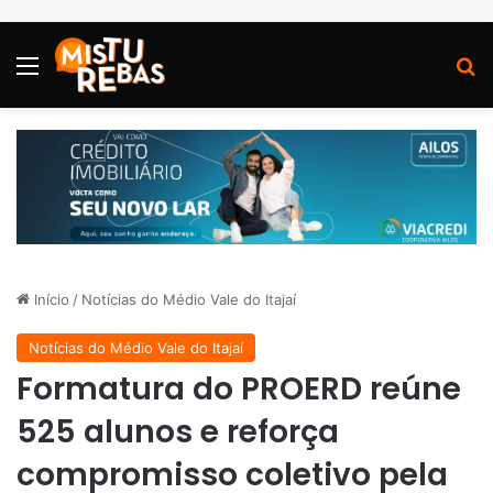
Menu
P
Início
/
Notícias do Médio Vale do Itajaí
Notícias do Médio Vale do Itajaí
Formatura do PROERD reúne
525 alunos e reforça
compromisso coletivo pela