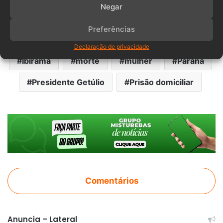
protetiva pouco tempo antes de ser assassinada.
Negar
Preferências
Carbonizados
cunhado
filhos
Declaração de privacidade
Ibirama
morte
mulher
Paraná
Presidente Getúlio
Prisão domiciliar
Comentários
Anuncia – Lateral