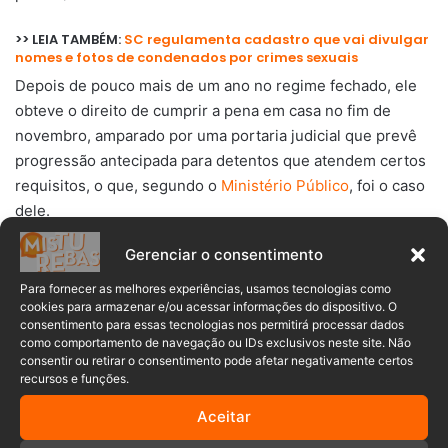
>> LEIA TAMBÉM:
SC regulamenta cadastro que vai divulgar
nomes e fotos de condenados por crimes sexuais
Depois de pouco mais de um ano no regime fechado, ele
obteve o direito de cumprir a pena em casa no fim de
novembro, amparado por uma portaria judicial que prevê
progressão antecipada para detentos que atendem certos
requisitos, o que, segundo o
Ministério Público
, foi o caso
dele.
Gerenciar o consentimento
A Justiça também confirmou que o homem responde por
ocultação de cadáver, posse irregular de arma de fogo e
Para fornecer as melhores experiências, usamos tecnologias como
cookies para armazenar e/ou acessar informações do dispositivo. O
omissão ao deixar de comunicar violência contra crianças.
consentimento para essas tecnologias nos permitirá processar dados
como comportamento de navegação ou IDs exclusivos neste site. Não
O responsável direto pelos homicídios foi preso dias após
consentir ou retirar o consentimento pode afetar negativamente certos
recursos e funções.
fugir e foi encontrado morto três meses depois em uma
cela do presídio. Antes do crime, ele já tinha histórico de
Aceitar
ameaças e agressões, e Edineia havia solicitado medida