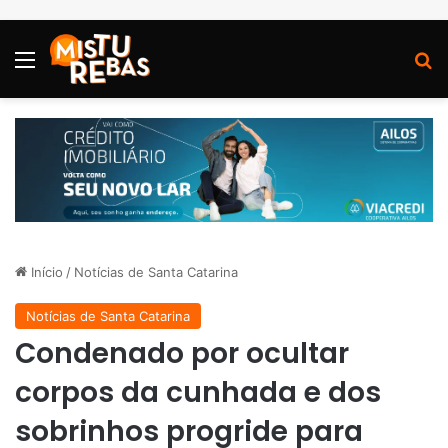
Menu
P
Início
/
Notícias de Santa Catarina
Notícias de Santa Catarina
Condenado por ocultar
corpos da cunhada e dos
sobrinhos progride para