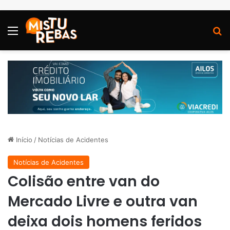
Menu
P
Início
/
Notícias de Acidentes
Notícias de Acidentes
Colisão entre van do
Mercado Livre e outra van
deixa dois homens feridos