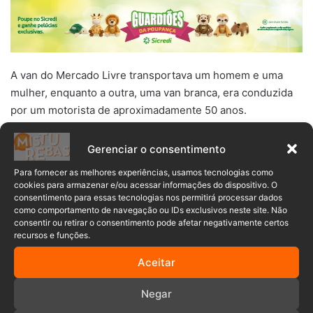
A van do Mercado Livre transportava um homem e uma
mulher, enquanto a outra, uma van branca, era conduzida
por um motorista de aproximadamente 50 anos.
Gerenciar o consentimento
Para fornecer as melhores experiências, usamos tecnologias como
cookies para armazenar e/ou acessar informações do dispositivo. O
consentimento para essas tecnologias nos permitirá processar dados
como comportamento de navegação ou IDs exclusivos neste site. Não
consentir ou retirar o consentimento pode afetar negativamente certos
recursos e funções.
Aceitar
>> LEIA TAMBÉM:
Colisão frontal entre carro e carreta deixa
dois mortos na BR-470 em Pouso Redondo
Negar
Os dois feridos foram estabilizados pelas equipes de