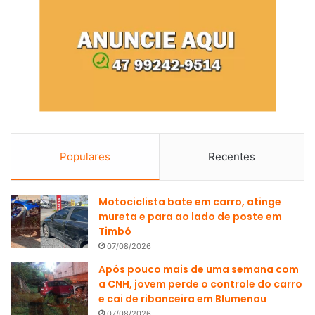
Populares
Recentes
Motociclista bate em carro, atinge
mureta e para ao lado de poste em
Timbó
07/08/2026
Após pouco mais de uma semana com
a CNH, jovem perde o controle do carro
e cai de ribanceira em Blumenau
07/08/2026