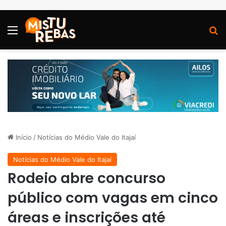
Menu
P
Início
/
Notícias do Médio Vale do Itajaí
Notícias do Médio Vale do Itajaí
Rodeio abre concurso
público com vagas em cinco
áreas e inscrições até