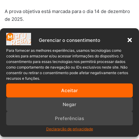
A prova objetiva está marcada para o dia 14 de dezembro
de 2025.
Os resultados preliminares e finais seguem o calendário
Gerenciar o consentimento
definido no edital, que prevê a divulgação do gabarito
preliminar em 15 de dezembro e o resultado final do
Para fornecer as melhores experiências, usamos tecnologias como
cookies para armazenar e/ou acessar informações do dispositivo. O
concurso em 22 de janeiro de 2026.
consentimento para essas tecnologias nos permitirá processar dados
como comportamento de navegação ou IDs exclusivos neste site. Não
consentir ou retirar o consentimento pode afetar negativamente certos
Todos os detalhes, incluindo requisitos, atribuições e
recursos e funções.
regras de participação, estão disponíveis no portal oficial
do município.
Aceitar
Negar
Dezembro
novembro
Rodeio
Preferências
Vagas
Declaração de privacidade