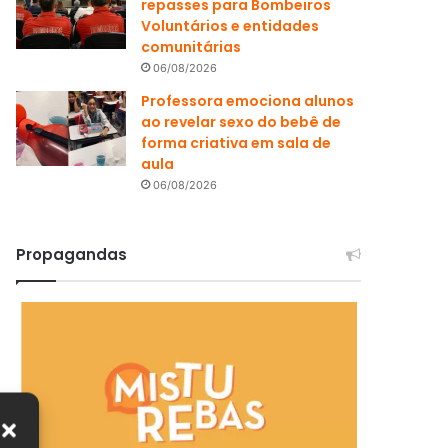
repasses para Bombeiros
Voluntários e entidades
comunitárias
06/08/2026
Professora emociona alunos
ao revelar sexo do bebê de
forma criativa em sala de
aula
06/08/2026
Propagandas