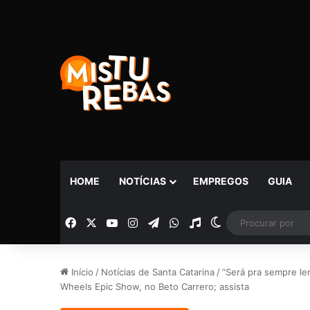
HOME
NOTÍCIAS
EMPREGOS
GUIA
Facebook
X
YouTube
Instagram
Telegram
WhatsApp
Rádio
Switch skin
Início
/
Notícias de Santa Catarina
/
“Será pra sempre le
Wheels Epic Show, no Beto Carrero; assista