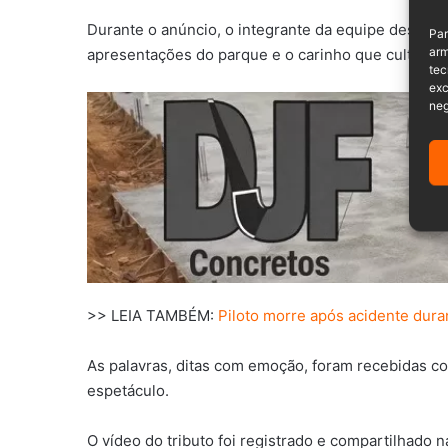
Durante o anúncio, o integrante da equipe destaco
Par
arm
apresentações do parque e o carinho que cultivou 
tec
exc
neg
>> LEIA TAMBÉM:
Piloto morre após acidente dur
As palavras, ditas com emoção, foram recebidas 
espetáculo.
O vídeo do tributo foi registrado e compartilhado 