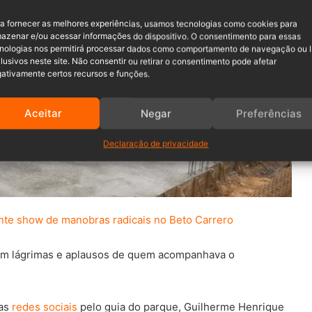
u a paixão de Lurrique pela velocidade, sua dedicação às
a fornecer as melhores experiências, usamos tecnologias como cookies para
azenar e/ou acessar informações do dispositivo. O consentimento para essas
entre colegas e fãs ao longo dos anos.
nologias nos permitirá processar dados como comportamento de navegação ou 
lusivos neste site. Não consentir ou retirar o consentimento pode afetar
ativamente certos recursos e funções.
Aceitar
Negar
Preferências
Declaração de privacidade
ante show de manobras radicais no Beto Carrero
com lágrimas e aplausos de quem acompanhava o
nas
redes sociais
pelo guia do parque, Guilherme Henrique