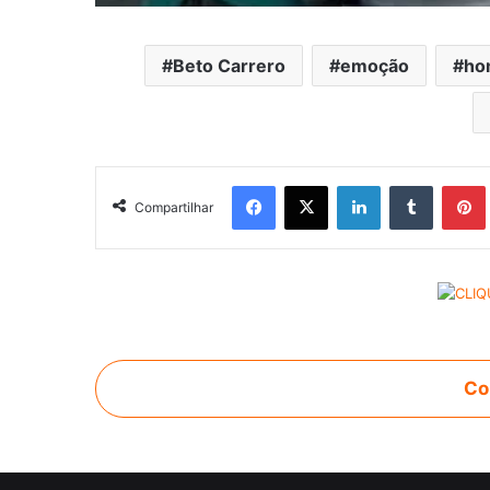
Beto Carrero
emoção
ho
Facebook
X
Linkedin
Tumblr
Pintere
Compartilhar
Co