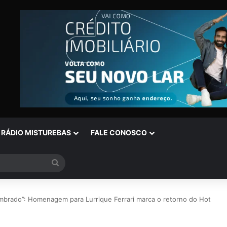
RÁDIO MISTUREBAS
FALE CONOSCO
Procurar
por
mbrado”: Homenagem para Lurrique Ferrari marca o retorno do Hot