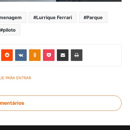
menagem
Lurrique Ferrari
Parque
piloto
st
Reddit
VK
OK
Pocket
Compartilhar via e-mail
Imprimir
mentários