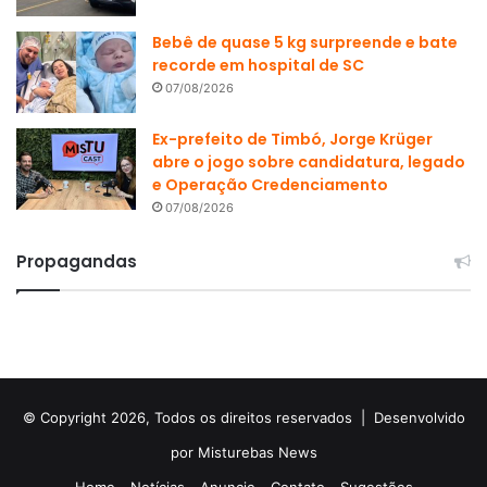
Bebê de quase 5 kg surpreende e bate
recorde em hospital de SC
07/08/2026
Ex-prefeito de Timbó, Jorge Krüger
abre o jogo sobre candidatura, legado
e Operação Credenciamento
07/08/2026
Propagandas
© Copyright 2026, Todos os direitos reservados |
Desenvolvido
por Misturebas News