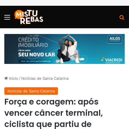
Menu
P
Início
/
Notícias de Santa Catarina
Notícias de Santa Catarina
Força e coragem: após
vencer câncer terminal,
ciclista que partiu de