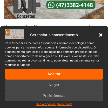
Ainda segundo o G1, mesmo em meio ao acompanhamento
médico, recebeu autorização para iniciar a viagem e
Gerenciar o consentimento
passou a realizar os exames conforme avançava pelos
Para fornecer as melhores experiências, usamos tecnologias como
estados. Ele conta que havia se prometido a cumprir seus
cookies para armazenar e/ou acessar informações do dispositivo. O
próprios sonhos caso superasse a doença — e foi essa
consentimento para essas tecnologias nos permitirá processar dados
como comportamento de navegação ou IDs exclusivos neste site. Não
promessa que o impulsionou a transformar sua vida.
consentir ou retirar o consentimento pode afetar negativamente certos
recursos e funções.
Antes de adoecer, Jefferson trabalhava com adestramento
Aceitar
e monitoramento de cães e há anos não tirava férias. Ao
perceber que dedicava seu tempo quase sempre aos
Negar
projetos de outras pessoas, decidiu rever suas
prioridades. Para garantir o bem-estar de Toddynha nas
Preferências
estradas, adaptou a bicicleta com malas, proteção solar e
Declaração de privacidade
até tapete gelado. Juntos, já enfrentaram subidas