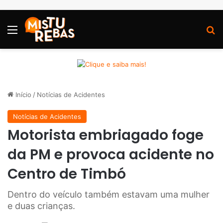
Menu
P
Início
/
Notícias de Acidentes
Notícias de Acidentes
Motorista embriagado foge
da PM e provoca acidente no
Centro de Timbó
Dentro do veículo também estavam uma mulher
e duas crianças.