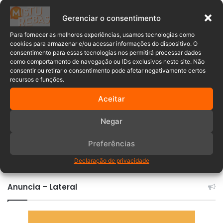
Acidente
Polícia Militar
Gerenciar o consentimento
Santa Catarina
tentativa de fuga
Para fornecer as melhores experiências, usamos tecnologias como
cookies para armazenar e/ou acessar informações do dispositivo. O
Timbó
consentimento para essas tecnologias nos permitirá processar dados
como comportamento de navegação ou IDs exclusivos neste site. Não
consentir ou retirar o consentimento pode afetar negativamente certos
recursos e funções.
Aceitar
Negar
Preferências
Comentários
Declaração de privacidade
Anuncia – Lateral