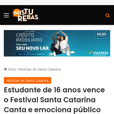
Menu
P
Início
/
Notícias de Santa Catarina
Notícias de Santa Catarina
Estudante de 16 anos vence
o Festival Santa Catarina
Canta e emociona público