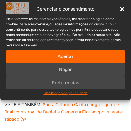
catarinenses”, afirmou.
Gerenciar o consentimento
Para fornecer as melhores experiências, usamos tecnologias como
cookies para armazenar e/ou acessar informações do dispositivo. O
consentimento para essas tecnologias nos permitirá processar dados
Endrios dedicou sua vitória à mãe, Evânia, sua principal
como comportamento de navegação ou IDs exclusivos neste site. Não
inspiração, e à madrinha na música, Marília Dutra. Como
consentir ou retirar o consentimento pode afetar negativamente certos
recursos e funções.
campeão, ele leva para casa um prêmio de R$ 20 mil e terá
a chance de se apresentar em um concerto da Camerata
Aceitar
Florianópolis na temporada 2025/2026.
Negar
A final reuniu 21 candidatos selecionados entre mais de
1.300 inscritos, após audições que percorreram 23
Preferências
cidades catarinenses desde julho.
Declaração de privacidade
>> LEIA TAMBÉM:
Santa Catarina Canta chega à grande
final com show de Daniel e Camerata Florianópolis neste
sábado (9)