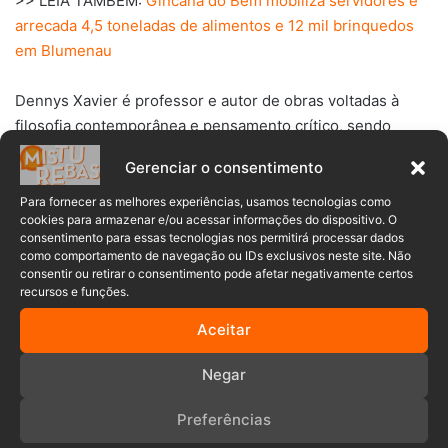
>> LEIA TAMBÉM:
Gincana do Bem mobiliza servidores e
arrecada 4,5 toneladas de alimentos e 12 mil brinquedos
em Blumenau
Dennys Xavier é professor e autor de obras voltadas à
filosofia contemporânea e pensamento crítico, sendo
conhecido por suas reflexões sobre ética, liberdade e o
Gerenciar o consentimento
papel das ideias na sociedade, que compartilha em suas
redes sociais, especialmente no perfil @prof.dennysxavier.
Para fornecer as melhores experiências, usamos tecnologias como
cookies para armazenar e/ou acessar informações do dispositivo. O
consentimento para essas tecnologias nos permitirá processar dados
O evento é promovido pelo diretório do Partido NOVO em
como comportamento de navegação ou IDs exclusivos neste site. Não
consentir ou retirar o consentimento pode afetar negativamente certos
Blumenau e oferece uma oportunidade de diálogo direto
recursos e funções.
com o filósofo sobre temas atuais, incluindo a importância
da liberdade de expressão e do pensamento crítico em
Aceitar
tempos de polarização e autocensura crescente.
Negar
Debate
filósofo
liberdade
Preferências