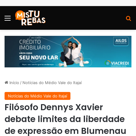
Menu
P
Início
/
Notícias do Médio Vale do Itajaí
Notícias do Médio Vale do Itajaí
Filósofo Dennys Xavier
debate limites da liberdade
de expressão em Blumenau