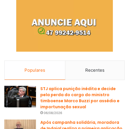
Populares
Recentes
STJ aplica punição inédita e decide
pela perda do cargo do ministro
timboense Marco Buzzi por assédio e
importunação sexual
06/08/2026
Após campanha solidária, moradora
de Indaial realiza a primeira aplicação