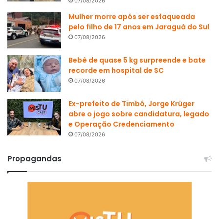
07/08/2026
Mulher morre após ser esfaqueada
pelo filho de 17 anos em Jaraguá do Sul
07/08/2026
Bebê de quase 5 kg surpreende e bate
recorde em hospital de SC
07/08/2026
Ex-prefeito de Timbó, Jorge Krüger
abre o jogo sobre candidatura, legado
e Operação Credenciamento
07/08/2026
Propagandas