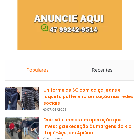
Populares
Recentes
Uniforme de SC com calça jeans e
jaqueta puffer vira sensação nas redes
sociais
07/08/2026
Dois são presos em operação que
investiga execução às margens do Rio
Itajaí-Açu, em Apiúna