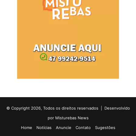
© Copyright 2026, Todos os direitos reservados |
Desenvolvido
por Misturebas News
Home
Notícias
Anuncie
Contato
Sugestões