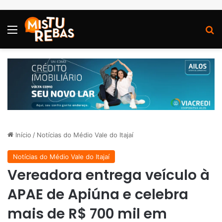
Menu
P
Início
/
Notícias do Médio Vale do Itajaí
Notícias do Médio Vale do Itajaí
Vereadora entrega veículo à
APAE de Apiúna e celebra
mais de R$ 700 mil em