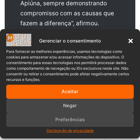
Apiúna, sempre demonstrando
compromisso com as causas que
fazem a diferença”, afirmou.
Gerenciar o consentimento
O mandato de Rúbia tem se consolidado por meio de
Para fornecer as melhores experiências, usamos tecnologias como
parcerias estratégicas com grandes lideranças do PL,
cookies para armazenar e/ou acessar informações do dispositivo. O
consentimento para essas tecnologias nos permitirá processar dados
como as deputadas Ana Campagnolo e Julia Zanatta.
como comportamento de navegação ou IDs exclusivos neste site. Não
Juntas, essas articulações já garantiram mais de R$ 700
consentir ou retirar o consentimento pode afetar negativamente certos
mil em investimentos para Apiúna.
recursos e funções.
Aceitar
Antes mesmo de assumir o cargo, Rúbia articulou, com o
apoio de Julia Zanatta, R$ 250 mil destinados à saúde do
Negar
município.
Preferências
Em agosto deste ano, a deputada federal voltou a Apiúna
Declaração de privacidade
para anunciar mais R$ 300 mil para a área, reforçando o