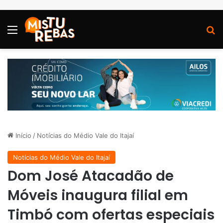
Menu
P
Início
/
Notícias do Médio Vale do Itajaí
Notícias do Médio Vale do Itajaí
Dom José Atacadão de
Móveis inaugura filial em
Timbó com ofertas especiais