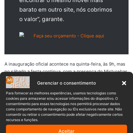
encontrar o mesmo móvel mais
barato em outro site, nós cobrimos
o valor”, garante.
A inauguração oficial acontece na quinta-feira, às 9h, mas
no sábado a festa continua, com a presença do Misturebas
News, que fará um pit stop animado com mascotes e
Gerenciar o consentimento
distribuição de brindes.
Para fornecer as melhores experiências, usamos tecnologias como
cookies para armazenar e/ou acessar informações do dispositivo. O
Durante o fim de semana de abertura, os clientes poderão
consentimento para essas tecnologias nos permitirá processar dados
aproveitar ofertas especiais, como cozinhas a partir de R$
como comportamento de navegação ou IDs exclusivos neste site. Não
consentir ou retirar o consentimento pode afetar negativamente certos
299, sofás a partir de R$599, além de condições facilitadas
recursos e funções.
de pagamento.
Aceitar