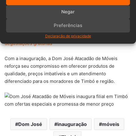
A nova loja está localizada na Rua Aristiliano Ramos, no
Negar
Bairro das Capitais, no prédio da antiga Lá Novittá.
Preferências
>>LEIA TAMBÉM:
Mueller celebra tradição e sabor na
Festa do Imigrante com concursos, workshops e
Declaração de privacidade
degustações gratuitas
Com a inauguração, a Dom José Atacadão de Móveis
reforça seu compromisso em oferecer produtos de
qualidade, preços imbatíveis e um atendimento
diferenciado para os moradores de Timbó e região.
Dom José
inauguração
móveis