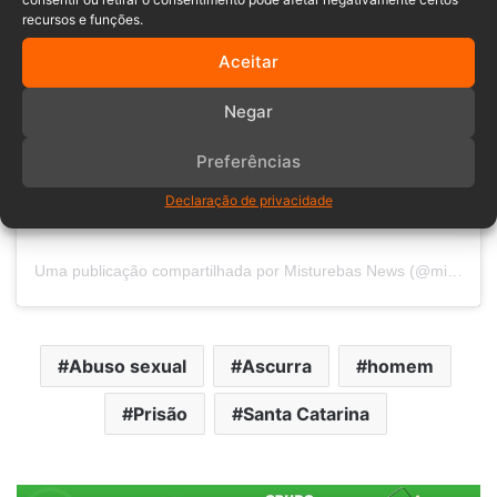
recursos e funções.
Aceitar
Negar
Preferências
Declaração de privacidade
Uma publicação compartilhada por Misturebas News (@misturebasnews)
Abuso sexual
Ascurra
homem
Prisão
Santa Catarina