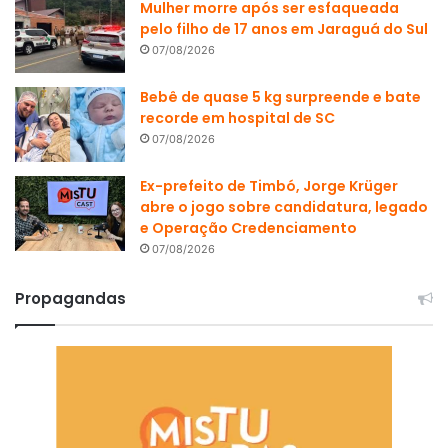
Mulher morre após ser esfaqueada
pelo filho de 17 anos em Jaraguá do Sul
07/08/2026
Bebê de quase 5 kg surpreende e bate
recorde em hospital de SC
07/08/2026
Ex-prefeito de Timbó, Jorge Krüger
abre o jogo sobre candidatura, legado
e Operação Credenciamento
07/08/2026
Propagandas