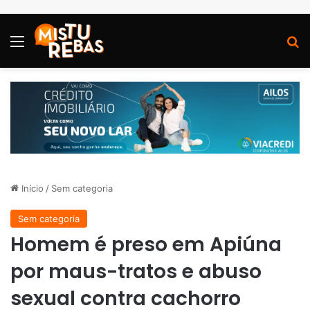
Menu
P
Início
/
Sem categoria
Sem categoria
Homem é preso em Apiúna
por maus-tratos e abuso
sexual contra cachorro