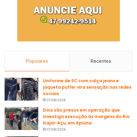
Populares
Recentes
Uniforme de SC com calça jeans e
jaqueta puffer vira sensação nas redes
sociais
07/08/2026
Dois são presos em operação que
investiga execução às margens do Rio
Itajaí-Açu, em Apiúna
07/08/2026