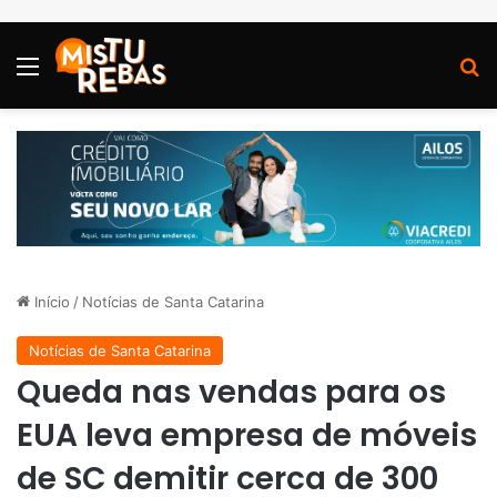
Menu
P
Início
/
Notícias de Santa Catarina
Notícias de Santa Catarina
Queda nas vendas para os
EUA leva empresa de móveis
de SC demitir cerca de 300