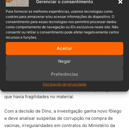
Gerenciar o consentimento
Além do
ex-presidente
, a investigação deve atingir outros
nomes ligados ao governo e à base aliada, como os filhos
Para fornecer as melhores experiências, usamos tecnologias como
cookies para armazenar e/ou acessar informações do dispositivo. O
Flávio, Eduardo e Carlos Bolsonaro, os deputados Carla
consentimento para essas tecnologias nos permitirá processar dados
Zambelli (PL-SP), Bia Kicis (PL-DF), Carlos Jordy (PL-RJ), o
como comportamento de navegação ou IDs exclusivos neste site. Não
ex-ministro Eduardo Pazuello, o ex-deputado Onyx
consentir ou retirar o consentimento pode afetar negativamente certos
recursos e funções.
Lorenzoni e o empresário Luciano Hang, entre outros.
Aceitar
Na época, o relatório de mais de 1.200 páginas foi
entregue pessoalmente ao então procurador-geral da
Negar
República, Augusto Aras, mas não resultou em inquéritos
Preferências
no Supremo.
Declaração de privacidade
Pareceres da vice-procuradora Lindôra Araújo alegavam
que havia fragilidades no material.
Com a decisão de Dino, a investigação ganha novo fôlego
e deve analisar suspeitas de corrupção na compra de
vacinas, irregularidades em contratos do Ministério da