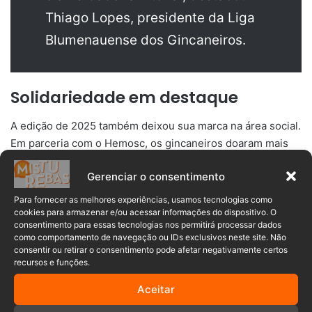
Thiago Lopes, presidente da Liga
Blumenauense dos Gincaneiros.
Solidariedade em destaque
A edição de 2025 também deixou sua marca na área social.
Em parceria com o Hemosc, os gincaneiros doaram mais
de 730 bolsas de sangue, superando expectativas.
Gerenciar o consentimento
Houve ainda arrecadação de cerca de 450 garrafas pet
Para fornecer as melhores experiências, usamos tecnologias como
cheias de lacres, destinados à Fundação Fritz Müller, e 135
cookies para armazenar e/ou acessar informações do dispositivo. O
consentimento para essas tecnologias nos permitirá processar dados
sacos de 100 litros de tampinhas, que serão entregues a
como comportamento de navegação ou IDs exclusivos neste site. Não
ONGs de proteção animal.
consentir ou retirar o consentimento pode afetar negativamente certos
recursos e funções.
>>LEIA TAMBÉM:
Netbar abre seletiva para atendentes
Aceitar
na 40ª Oktoberfest Blumenau