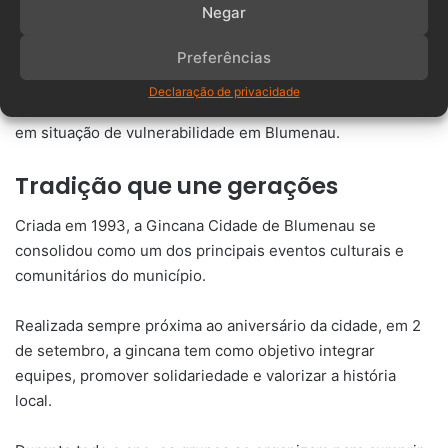
Negar
O projeto Mercado Solidário, da igreja Shalom, também foi
Preferências
beneficiado com doações de alimentos, produtos de
higiene, roupas, calçados e cobertores. A ação teve apoio
Declaração de privacidade
da rede de postos Bela Jóia e ajudará a atender famílias
em situação de vulnerabilidade em Blumenau.
Tradição que une gerações
Criada em 1993, a Gincana Cidade de Blumenau se
consolidou como um dos principais eventos culturais e
comunitários do município.
Realizada sempre próxima ao aniversário da cidade, em 2
de setembro, a gincana tem como objetivo integrar
equipes, promover solidariedade e valorizar a história
local.