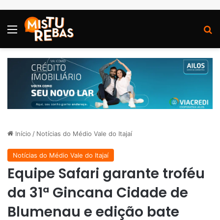
Menu
P
Início
/
Notícias do Médio Vale do Itajaí
Notícias do Médio Vale do Itajaí
Equipe Safari garante troféu
da 31ª Gincana Cidade de
Blumenau e edição bate