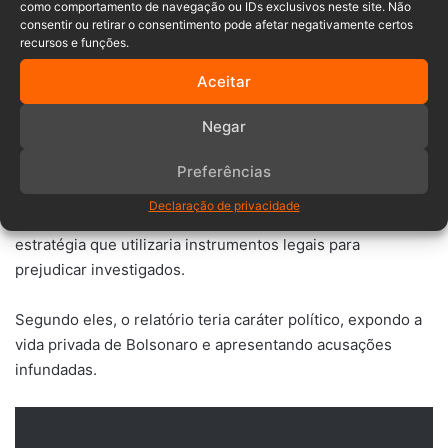
como comportamento de navegação ou IDs exclusivos neste site. Não
consentir ou retirar o consentimento pode afetar negativamente certos
recursos e funções.
Movimentações financeiras:
Transferências, incluindo
envio de recursos lícitos à esposa, foram citadas como
Aceitar
indícios de lavagem de dinheiro. Os advogados
contestaram a interpretação.
Negar
Acusações de “lawfare”
Preferências
Declaração de privacidade
Os advogados acusaram a PF de praticar “lawfare”,
estratégia que utilizaria instrumentos legais para
prejudicar investigados.
Segundo eles, o relatório teria caráter político, expondo a
vida privada de Bolsonaro e apresentando acusações
infundadas.