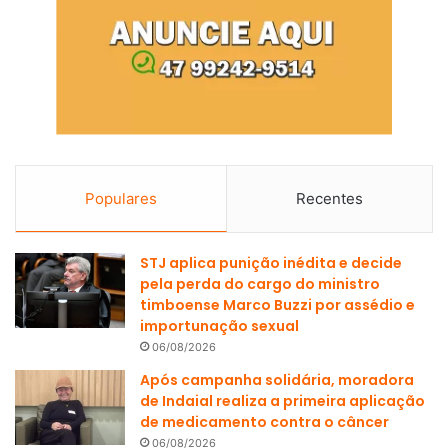
Populares
Recentes
STJ aplica punição inédita e decide
pela perda do cargo do ministro
timboense Marco Buzzi por assédio e
importunação sexual
06/08/2026
Após campanha solidária, moradora
de Indaial realiza a primeira aplicação
de medicamento contra o câncer
06/08/2026