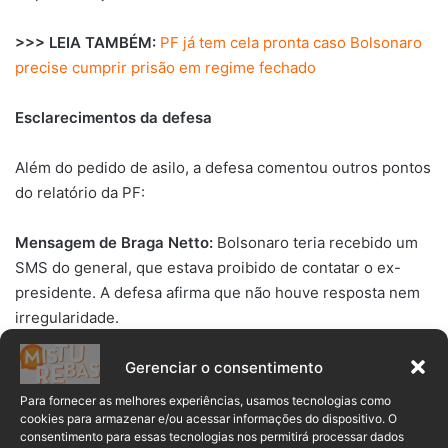
>>> LEIA TAMBÉM:
PF já tem cela pronta caso Bolsonaro
precise cumprir prisão em regime fechado
Esclarecimentos da defesa
Além do pedido de asilo, a defesa comentou outros pontos
do relatório da PF:
Mensagem de Braga Netto:
Bolsonaro teria recebido um
SMS do general, que estava proibido de contatar o ex-
presidente. A defesa afirma que não houve resposta nem
irregularidade.
Gerenciar o consentimento
Contato com advogado norte-americano:
Trocas de
mensagens com Martin Luca, ligado a Donald Trump,
Para fornecer as melhores experiências, usamos tecnologias como
ocorreram antes das medidas cautelares, sem violar
cookies para armazenar e/ou acessar informações do dispositivo. O
consentimento para essas tecnologias nos permitirá processar dados
normas legais.