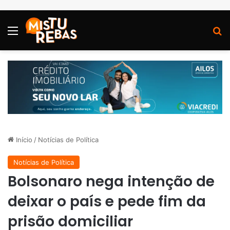
Menu
P
Início
/
Notícias de Política
Notícias de Política
Bolsonaro nega intenção de
deixar o país e pede fim da
prisão domiciliar