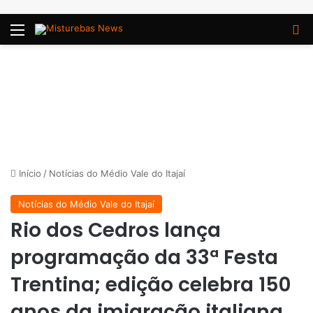
Menu
P
Início
/
Notícias do Médio Vale do Itajaí
Notícias do Médio Vale do Itajaí
Rio dos Cedros lança
programação da 33ª Festa
Trentina; edição celebra 150
anos da imigração italiana