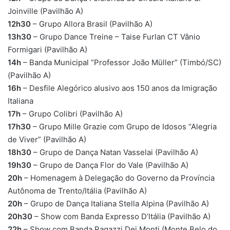
Joinville (Pavilhão A)
12h30
– Grupo Allora Brasil (Pavilhão A)
13h30
– Grupo Dance Treine – Taise Furlan CT Vânio
Formigari (Pavilhão A)
14h
– Banda Municipal “Professor João Müller” (Timbó/SC)
(Pavilhão A)
16h
– Desfile Alegórico alusivo aos 150 anos da Imigração
Italiana
17h
– Grupo Colibri (Pavilhão A)
17h30
– Grupo Mille Grazie com Grupo de Idosos “Alegria
de Viver” (Pavilhão A)
18h30
– Grupo de Dança Natan Vasselai (Pavilhão A)
19h30
– Grupo de Dança Flor do Vale (Pavilhão A)
20h
– Homenagem à Delegação do Governo da Província
Autônoma de Trento/Itália (Pavilhão A)
20h
– Grupo de Dança Italiana Stella Alpina (Pavilhão A)
20h30
– Show com Banda Expresso D’Itália (Pavilhão A)
22h
– Show com Banda Ragazzi Dei Monti (Monte Belo do