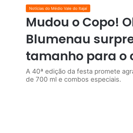
Notícias do Médio Vale do Itajaí
Mudou o Copo! O
Blumenau surpr
tamanho para o 
A 40ª edição da festa promete ag
de 700 ml e combos especiais.