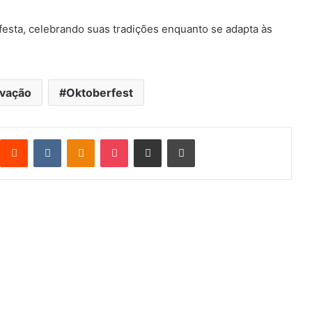
festa, celebrando suas tradições enquanto se adapta às
ovação
Oktoberfest
Reddit
VK
OK
Pocket
Compartilhar via e-mail
Imprimir