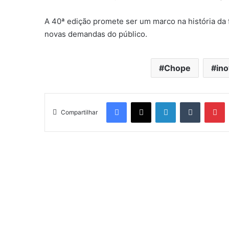
A 40ª edição promete ser um marco na história da 
novas demandas do público.
Chope
in
Facebook
X
Linkedin
Tumblr
Pinterest
Compartilhar