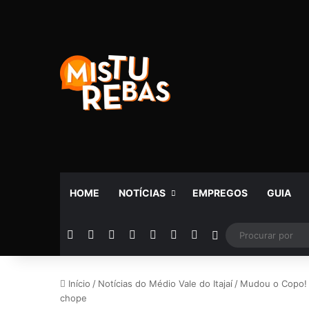
HOME
NOTÍCIAS
EMPREGOS
GUIA
Facebook
X
YouTube
Instagram
Telegram
WhatsApp
Rádio
Switch skin
Início
/
Notícias do Médio Vale do Itajaí
/
Mudou o Copo! 
chope