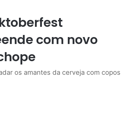
ktoberfest
eende com novo
chope
radar os amantes da cerveja com copos