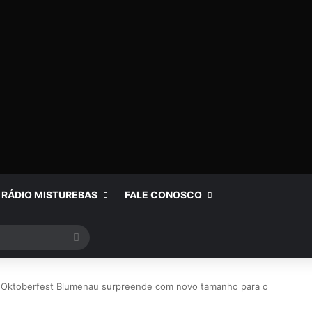
RÁDIO MISTUREBAS
FALE CONOSCO
Procurar
por
Oktoberfest Blumenau surpreende com novo tamanho para o