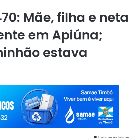
0: Mãe, filha e neta
nte em Apiúna;
minhão estava
1 minuto de leitura