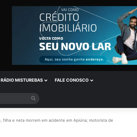
RÁDIO MISTUREBAS
FALE CONOSCO
Procurar
por
, filha e neta morrem em acidente em Apiúna; motorista de