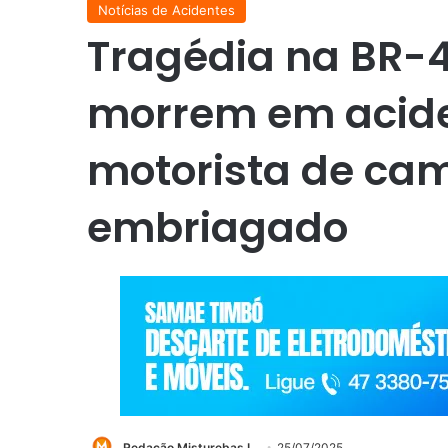
Notícias de Acidentes
Tragédia na BR-47
morrem em acide
motorista de ca
embriagado
Redação Misturebas I
25/07/2025