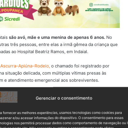
atais
são avó, mãe e uma menina de apenas 6 anos.
No
ras três pessoas, entre elas a irmã gêmea da criança que
das ao Hospital Beatriz Ramos, em Indaial.
 Ascurra–Apiúna–Rodeio,
o chamado foi registrado por
ma situação delicada, com múltiplas vítimas presas às
gem e atendimento emergencial aos sobreviventes.
Gerenciar o consentimento
a fornecer as melhores experiências, usamos tecnologias como cookies para
azenar e/ou acessar informações do dispositivo. O consentimento para essas
nologias nos permitirá processar dados como comportamento de navegação ou 