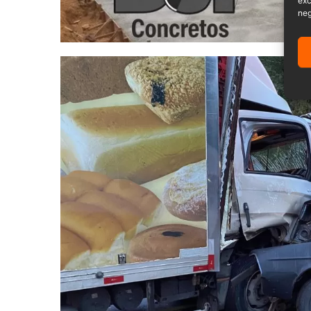
exc
neg