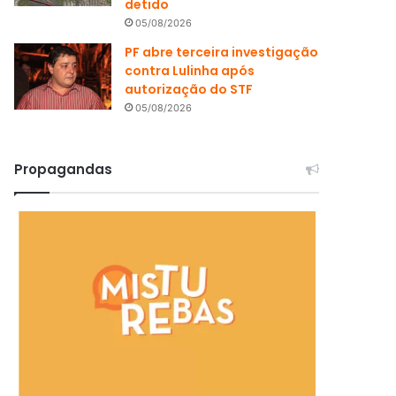
detido
05/08/2026
PF abre terceira investigação
contra Lulinha após
autorização do STF
05/08/2026
Propagandas