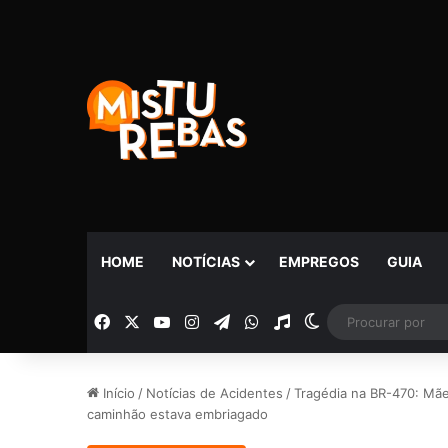
HOME
NOTÍCIAS
EMPREGOS
GUIA
Facebook
X
YouTube
Instagram
Telegram
WhatsApp
Rádio
Switch skin
Início
/
Notícias de Acidentes
/
Tragédia na BR-470: Mãe
caminhão estava embriagado