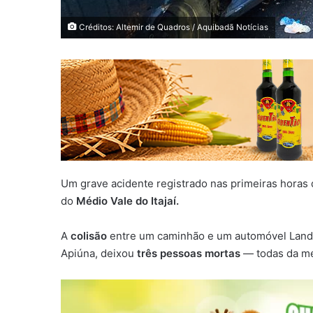
Créditos: Altemir de Quadros / Aquibadã Notícias
Um grave acidente registrado nas primeiras horas
do
Médio Vale do Itajaí.
A
colisão
entre um caminhão e um automóvel Landa
Apiúna, deixou
três pessoas mortas
— todas da me