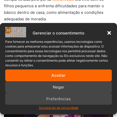
filhos pequenos e enfrenta dificuldades para manter o
básico dentro de casa, como alimentação e condições
adequadas de moradia.
A iniciativa da Lkids mostra como pequenas ações podem
Gerenciar o consentimento
se transformar em grandes apoios para quem mais
Para fornecer as melhores experiências, usamos tecnologias como
precisa.
cookies para armazenar e/ou acessar informações do dispositivo. O
consentimento para essas tecnologias nos permitirá processar dados
como comportamento de navegação ou IDs exclusivos neste site. Não
Assista a entrevista completa com a Larissa e a entrega
consentir ou retirar o consentimento pode afetar negativamente certos
dos alimentos, no vídeo a seguir.
recursos e funções.
Aceitar
Negar
Preferências
Declaração de privacidade