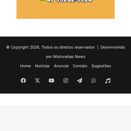
© Copyright 2026, Todos os direitos reservados |
Desenvolvido
por Misturebas News
Home
Notícias
Anuncie
Contato
Sugestões
Facebook
X
YouTube
Instagram
Telegram
WhatsApp
Rádio