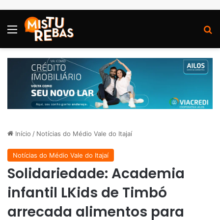
Menu
P
Início
/
Notícias do Médio Vale do Itajaí
Notícias do Médio Vale do Itajaí
Solidariedade: Academia
infantil LKids de Timbó
arrecada alimentos para