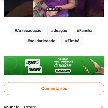
Arrecadação
doação
Família
solidariedade
Timbó
Comentários
Anuncia – Lateral