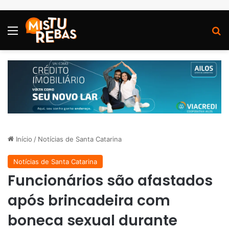
Menu
P
Início
/
Notícias de Santa Catarina
Notícias de Santa Catarina
Funcionários são afastados
após brincadeira com
boneca sexual durante