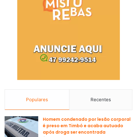
Populares
Recentes
Homem condenado por lesão corporal
é preso em Timbó e acaba autuado
após droga ser encontrada