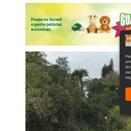
Par
arm
tec
exc
neg