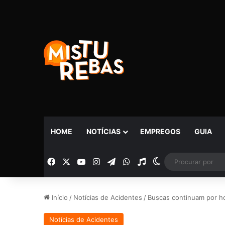
HOME
NOTÍCIAS
EMPREGOS
GUIA
Facebook
X
YouTube
Instagram
Telegram
WhatsApp
Rádio
Switch skin
Início
/
Notícias de Acidentes
/
Buscas continuam por h
Notícias de Acidentes