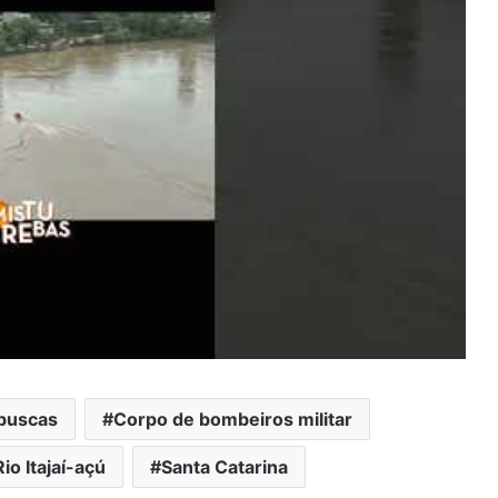
buscas
Corpo de bombeiros militar
Rio Itajaí-açú
Santa Catarina