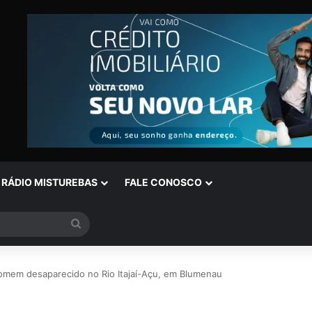
RÁDIO MISTUREBAS
FALE CONOSCO
Procurar
por
omem desaparecido no Rio Itajaí-Açu, em Blumenau