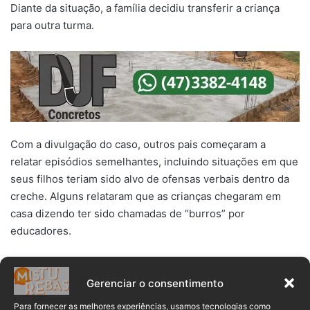
Diante da situação, a família decidiu transferir a criança
para outra turma.
Com a divulgação do caso, outros pais começaram a
relatar episódios semelhantes, incluindo situações em que
seus filhos teriam sido alvo de ofensas verbais dentro da
creche. Alguns relataram que as crianças chegaram em
casa dizendo ter sido chamadas de “burros” por
educadores.
>> LEIA TAMBÉM:
Em SC, pai enforcou filha de 1 ano e 9 meses
com a própria blusa, diz polícia
Gerenciar o consentimento
Outro ponto levantado pelos pais diz respeito à falta de
Para fornecer as melhores experiências, usamos tecnologias como