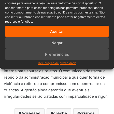
câmeras de segurança na sede atual do CMEI. Ainda
cookies para armazenar e/ou acessar informações do dispositivo. O
segundo o jornal citado, eles relataram que o prédio onde
consentimento para essas tecnologias nos permitirá processar dados
como comportamento de navegação ou IDs exclusivos neste site. Não
a unidade funcionava temporariamente contava com
consentir ou retirar o consentimento pode afetar negativamente certos
videomonitoramento, mas, após a reforma do edifício
recursos e funções.
principal, os equipamentos não foram reinstalados. A
Aceitar
prefeitura teria, inclusive, realizado um processo licitatório
para a instalação das câmeras, mas o projeto não foi
Negar
concluído.
Preferências
Em nota oficial divulgada na quarta-feira (28), a Prefeitura
Declaração de privacidade
de Nova Trento informou que instaurou uma sindicância
interna para apurar os relatos. O comunicado destacou o
repúdio da administração municipal a qualquer forma de
violência e reiterou o compromisso com o bem-estar das
crianças. A gestão ainda garantiu que eventuais
irregularidades serão tratadas com imparcialidade e rigor.
Agressão
creche
criança