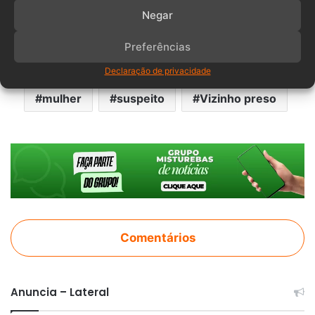
Negar
asfixia
Assassinato
Preferências
bairro água verde
Blumenau
Faca
Declaração de privacidade
mulher
suspeito
Vizinho preso
Comentários
Anuncia – Lateral