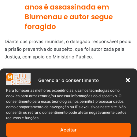
anos é assassinada em
Blumenau e autor segue
foragido
Diante das provas reunidas, o delegado responsável pediu
a prisão preventiva do suspeito, que foi autorizada pela
Justiça, com apoio do Ministério Público.
Ele se apresentou espontaneamente no DIC, na terça,
onde foi interrogado e negou o crime. Como ele também
Gerenciar o consentimento
respondia por crime militar de deserção, a Polícia Militar
Para fornecer as melhores experiências, usamos tecnologias como
foi acionada e assumiu a custódia do suspeito.
cookies para armazenar e/ou acessar informações do dispositivo. O
consentimento para essas tecnologias nos permitirá processar dados
como comportamento de navegação ou IDs exclusivos neste site. Não
Ele foi levado ao Batalhão da Polícia Militar, onde ficará
consentir ou retirar o consentimento pode afetar negativamente certos
preso à disposição da Justiça. As investigações do
recursos e funções.
assassinato continuam para esclarecer o motivo do crime
Aceitar
e verificar se há outras pessoas envolvidas.