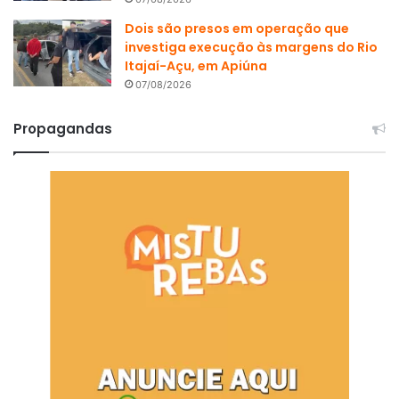
Dois são presos em operação que
investiga execução às margens do Rio
Itajaí-Açu, em Apiúna
07/08/2026
Propagandas