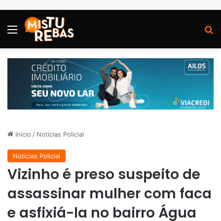
Menu
P
Início
/
Notícias Policial
Notícias Policial
Vizinho é preso suspeito de
assassinar mulher com faca
e asfixiá-la no bairro Água