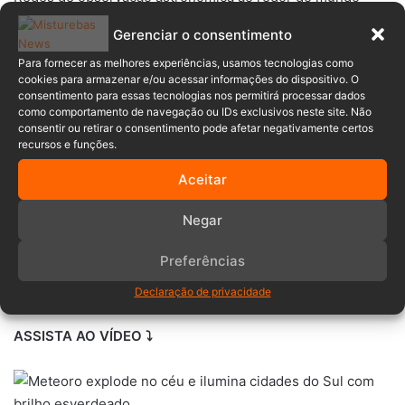
monitoram constantemente a entrada desses corpos
Gerenciar o consentimento
celestes, que variam de minúsculas partículas a
fragmentos com até um metro, classificados como
Para fornecer as melhores experiências, usamos tecnologias como
cookies para armazenar e/ou acessar informações do dispositivo. O
meteoroides. Quando atingem a atmosfera, passam a ser
consentimento para essas tecnologias nos permitirá processar dados
chamados de meteoros — e se resistirem ao impacto e
como comportamento de navegação ou IDs exclusivos neste site. Não
consentir ou retirar o consentimento pode afetar negativamente certos
alcançarem o solo, tornam-se meteoritos.
recursos e funções.
Neste caso, apesar do brilho intenso e do susto em
Aceitar
algumas regiões, não há registro de que o meteoro tenha
Negar
tocado o solo. Mesmo assim, a breve aparição foi
suficiente para causar admiração e movimentar redes
Preferências
sociais com vídeos e depoimentos sobre um dos mais
antigos e fascinantes fenômenos do universo.
Declaração de privacidade
ASSISTA AO VÍDEO ⤵️