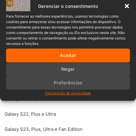
Gerenciar o consentimento
Moto G Stylus 5G 2024
Para fornecer as melhores experiências, usamos tecnologias como
cookies para armazenar e/ou acessar informações do dispositivo. O
Moto G Power 5G 2024
consentimento para essas tecnologias nos permitirá processar dados
como comportamento de navegação ou IDs exclusivos neste site. Não
consentir ou retirar o consentimento pode afetar negativamente certos
Moto G 5G 2024
recursos e funções.
>> LEIA TAMBÉM:
Governo vai investir R$ 100 milhões em
Aceitar
internet móvel sem operadora
Samsung
Negar
Preferências
Galaxy A14, A15, A16, A35, A53, A54
Declaração de privacidade
Galaxy S21 FE; S21, Plus e Ultra
Galaxy S22, Plus e Ultra
Galaxy S23, Plus, Ultra e Fan Edition