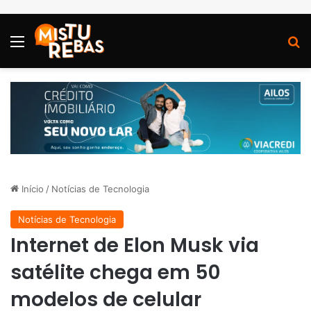
Menu
P
Início
/
Notícias de Tecnologia
Notícias de Tecnologia
Internet de Elon Musk via
satélite chega em 50
modelos de celular