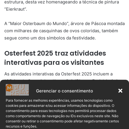
estrutura, desta vez homenageando a técnica de pintura
“Eierkraut”.
A “Maior Osterbaum do Mundo”, árvore de Páscoa montada
com milhares de casquinhas de ovos coloridas, também
segue como um dos símbolos da festividade.
Osterfest 2025 traz atividades
interativas para os visitantes
As atividades interativas da Osterfest 2025 incluem a
“Oficina de Casquinhas Komprão”, “Pintura Facial Artística
Havan”, “Toca do Coelho Karsten” e a “Feira de Artesanato
Gerenciar o consentimento
e Doces”.
Para fornecer as melhores experiências, usamos tecnologias como
cookies para armazenar e/ou acessar informações do dispositivo. O
Para quem busca diversão, opções pagas estão
consentimento para essas tecnologias nos permitirá processar dados
como comportamento de navegação ou IDs exclusivos neste site. Não
disponíveis, como pintura de bolachas (R$ 20), oficinas de
consentir ou retirar o consentimento pode afetar negativamente certos
artesanato (R$ 55), passeio de pônei (R$ 15), parque de
recursos e funções.