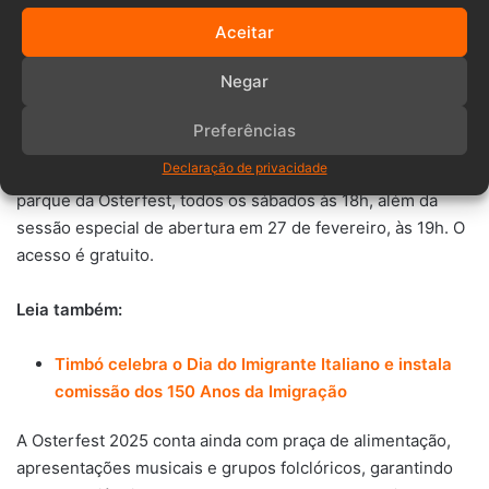
diversões (R$ 25) e jogos típicos alemães como “Pássaro
Aceitar
ao Alvo” (R$ 12) e “Bolão de Mesa” (R$ 12).
Negar
O teatro também faz parte da programação com a peça
inédita “Vida”, da companhia Kauê Lopes Produções.
Preferências
Declaração de privacidade
As apresentações ocorrem no Teatro Municipal, dentro do
parque da Osterfest, todos os sábados às 18h, além da
sessão especial de abertura em 27 de fevereiro, às 19h. O
acesso é gratuito.
Leia também:
Timbó celebra o Dia do Imigrante Italiano e instala
comissão dos 150 Anos da Imigração
A Osterfest 2025 conta ainda com praça de alimentação,
apresentações musicais e grupos folclóricos, garantindo