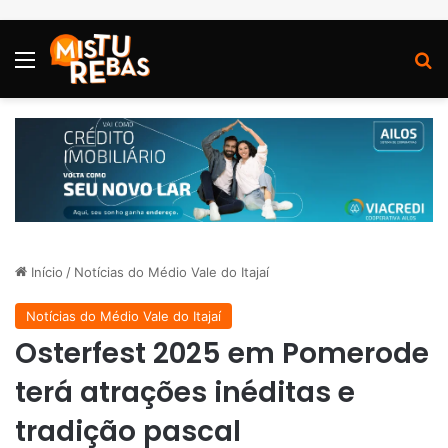
Menu
P
Início
/
Notícias do Médio Vale do Itajaí
Notícias do Médio Vale do Itajaí
Osterfest 2025 em Pomerode
terá atrações inéditas e
tradição pascal