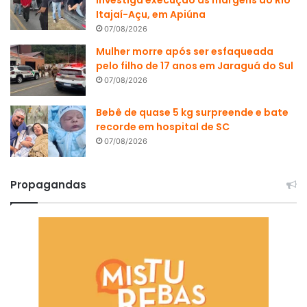
investiga execução às margens do Rio
Itajaí-Açu, em Apiúna
07/08/2026
Mulher morre após ser esfaqueada
pelo filho de 17 anos em Jaraguá do Sul
07/08/2026
Bebê de quase 5 kg surpreende e bate
recorde em hospital de SC
07/08/2026
Propagandas