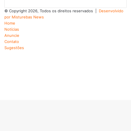
© Copyright 2026, Todos os direitos reservados |
Desenvolvido
por Misturebas News
Home
Notícias
Anuncie
Contato
Sugestões
Facebook
X
YouTube
Instagram
Telegram
WhatsApp
Facebook
X
WhatsApp
Rádio
Telegram
Viber
Botão
Voltar
ao
topo