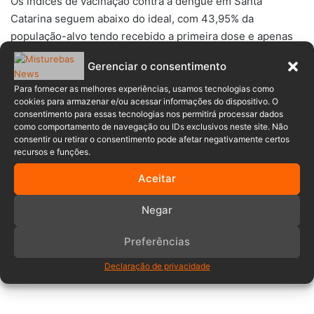
Os índices de vacinação contra a dengue em Santa
Catarina seguem abaixo do ideal, com 43,95% da
população-alvo tendo recebido a primeira dose e apenas
20,65% completando o esquema com a segunda dose.
Gerenciar o consentimento
O superintendente de Vigilância em Saúde da SES, Fábio
Para fornecer as melhores experiências, usamos tecnologias como
cookies para armazenar e/ou acessar informações do dispositivo. O
Gaudenzi, reforçou que os municípios já podem expandir a
consentimento para essas tecnologias nos permitirá processar dados
faixa etária da vacinação, desde que mantenham reservas
como comportamento de navegação ou IDs exclusivos neste site. Não
consentir ou retirar o consentimento pode afetar negativamente certos
para garantir a segunda aplicação, essencial para a eficácia
recursos e funções.
da imunização, que exige um intervalo de 90 dias entre as
doses.
Aceitar
Negar
adolescente
Dengue
Preferências
Santa Catarina
Vacinação
Declaração de privacidade