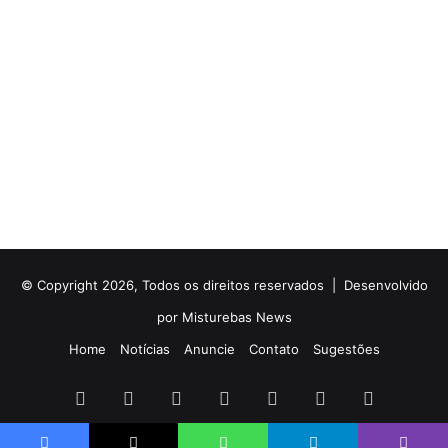
© Copyright 2026, Todos os direitos reservados |
Desenvolvido
por Misturebas News
Home
Notícias
Anuncie
Contato
Sugestões
Facebook
X
YouTube
Instagram
Telegram
WhatsApp
Rádio